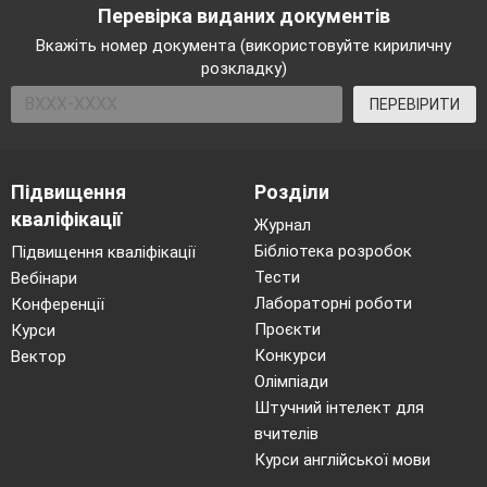
Перевірка виданих документів
Вкажіть номер документа (використовуйте кириличну
розкладку)
ПЕРЕВІРИТИ
Підвищення
Розділи
кваліфікації
Журнал
Бібліотека розробок
Підвищення кваліфікації
Тести
Вебінари
Лабораторні роботи
Конференції
Проєкти
Курси
Конкурси
Вектор
Олімпіади
Штучний інтелект для
вчителів
Курси англійської мови