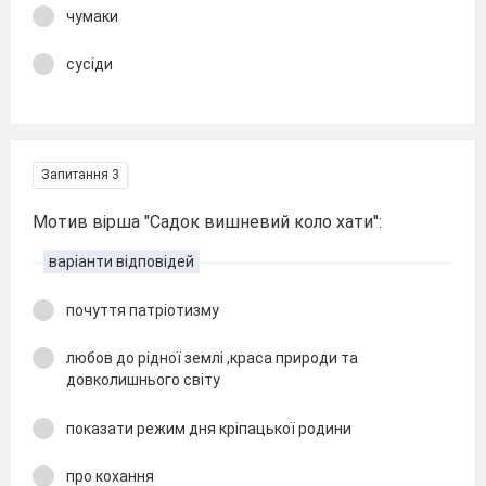
чумаки
сусіди
Запитання 3
Мотив вірша "Садок вишневий коло хати":
варіанти відповідей
почуття патріотизму
любов до рідної землі ,краса природи та
довколишнього світу
показати режим дня кріпацької родини
про кохання