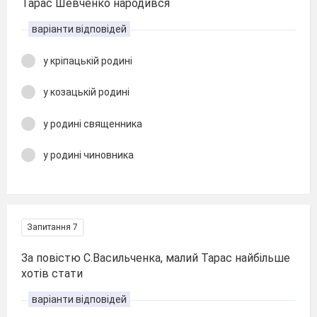
Тарас Шевченко народився
варіанти відповідей
у кріпацькій родині
у козацькій родині
у родині священника
у родині чиновника
Запитання 7
За повістю С.Васильченка, малий Тарас найбільше
хотів стати
варіанти відповідей