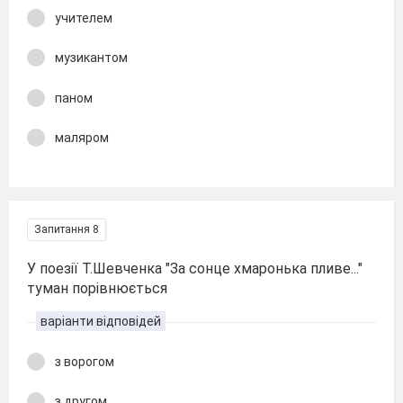
учителем
музикантом
паном
маляром
Запитання 8
У поезії Т.Шевченка "За сонце хмаронька пливе..."
туман порівнюється
варіанти відповідей
з ворогом
з другом