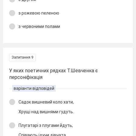
з рожевою пеленою
з червоними полами
Запитання 9
У яких поетичних рядках Т.Шевченка є
персоніфікація
варіанти відповідей
Садок вишневий коло хати,
Хрущі над вишнями гудуть.
Плугатарі з плугами йдуть,
Співають ідучи дівчата.