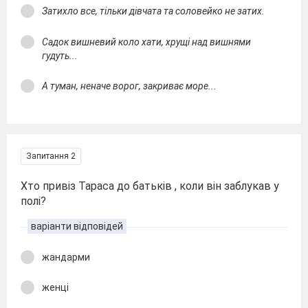
Затихло все, тільки дівчата та соловейко не затих.
Садок вишневий коло хати, хрущі над вишнями
гудуть...
А туман, неначе ворог, закриває море...
Запитання 2
Хто привіз Тараса до батьків , коли він заблукав у
полі?
варіанти відповідей
жандарми
женці