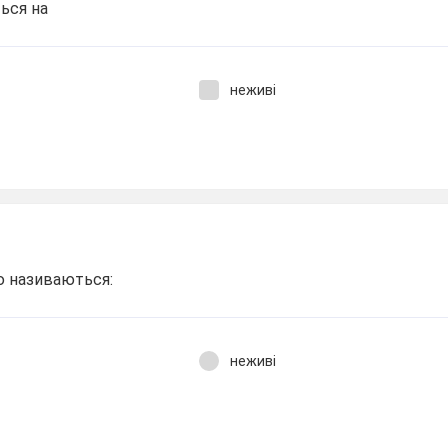
ться на
неживі
ю називаються:
неживі