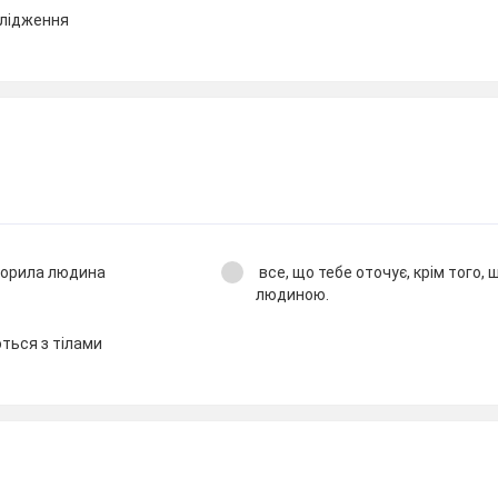
слідження
створила людина
все, що тебе оточує, крім того,
людиною.
ються з тілами