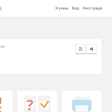
Я учень
Вхід
Реєстрація
зів