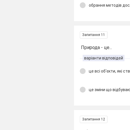
обрання методів до
Запитання 11
Природа - це...
варіанти відповідей
це всі об'єкти, які 
це зміни що відбува
Запитання 12