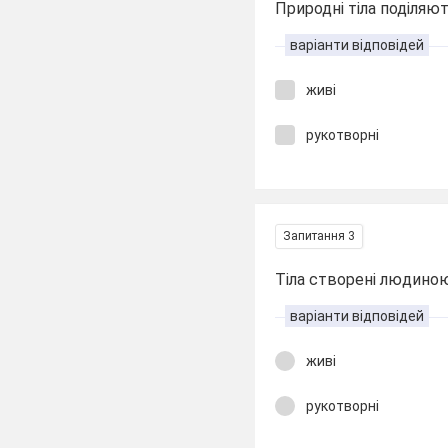
Природні тіла поділяю
варіанти відповідей
живі
рукотворні
Запитання 3
Тіла створені людино
варіанти відповідей
живі
рукотворні