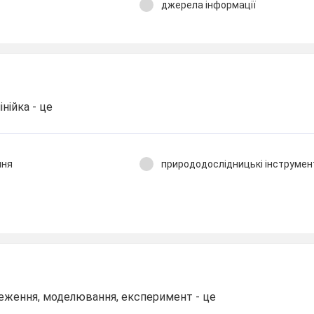
я
джерела інформації
інійка - це
ння
природодослідницькі інструмен
еження, моделювання, експеримент - це