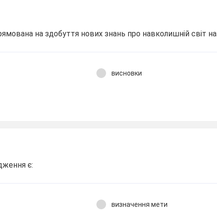
рямована на здобуття нових знань про навколишній світ н
висновки
ження є:
и
визначення мети