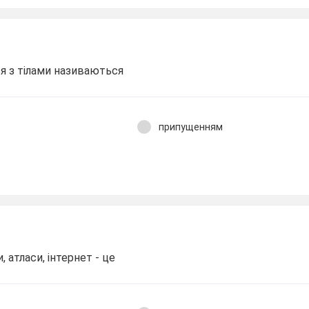
я з тілами називаються
припущенням
, атласи, інтернет - це