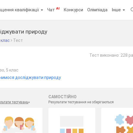
AI
щення кваліфікації
Чат
Конкурси
Олімпіада
Інше
ліджувати природу
 клас
Тест
Тест виконано: 228 ра
о, 5 клас
Вчимося досліджувати природу
САМОСТІЙНО
льтати тестувань
»
Результати тестування не зберігаються