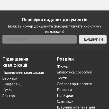
Перевірка виданих документів
Вкажіть номер документа (використовуйте кириличну
розкладку)
ПЕРЕВІРИТИ
Підвищення
Розділи
кваліфікації
Журнал
Бібліотека розробок
Підвищення кваліфікації
Тести
Вебінари
Лабораторні роботи
Конференції
Проєкти
Курси
Конкурси
Вектор
Олімпіади
Штучний інтелект для