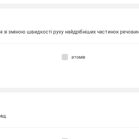
ні зі зміною швидкості руху найдрібніших частинок речови
атомів
ищ.