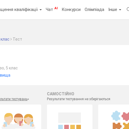
AI
щення кваліфікації
Чат
Конкурси
Олімпіада
Інше
 клас
Тест
о, 5 клас
явища
САМОСТІЙНО
льтати тестувань
»
Результати тестування не зберігаються