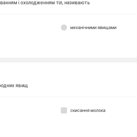
ріванням і охолодженням тіл, називають
механічними явищами
родних явищ
скисання молока