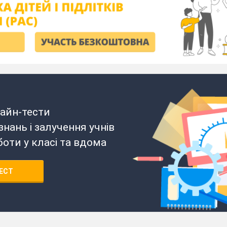
айн-тести
нань і залучення учнів
боти у класі та вдома
ЕСТ