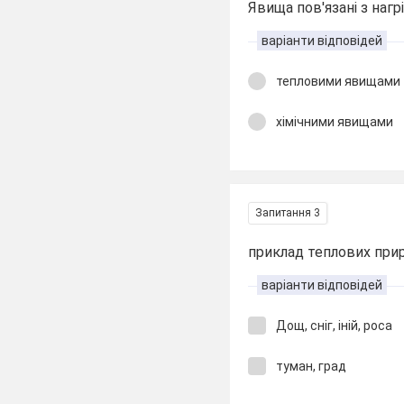
Явища пов'язані з наг
варіанти відповідей
тепловими явищами
хімічними явищами
Запитання 3
приклад теплових при
варіанти відповідей
Дощ, сніг, іній, роса
туман, град