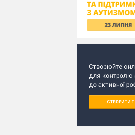
Створюйте онл
для контролю з
до активної ро
СТВОРИТИ Т