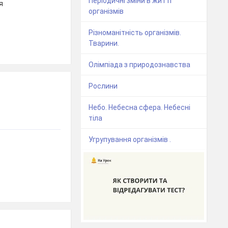
Періодичні зміни в житті
я
організмів
Різноманітність організмів.
Тварини.
Олімпіада з природознавства
Рослини
Небо. Небесна сфера. Небесні
тіла
Угрупування організмів .