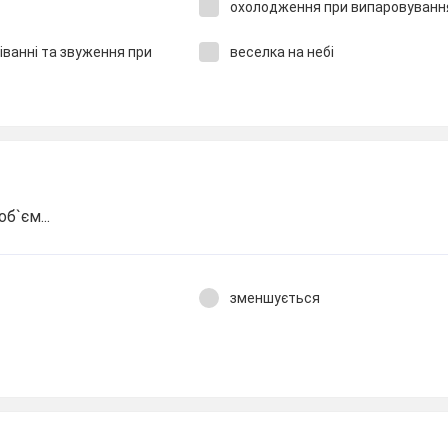
охолодження при випаровуванн
іванні та звуження при
веселка на небі
об`єм...
зменшується