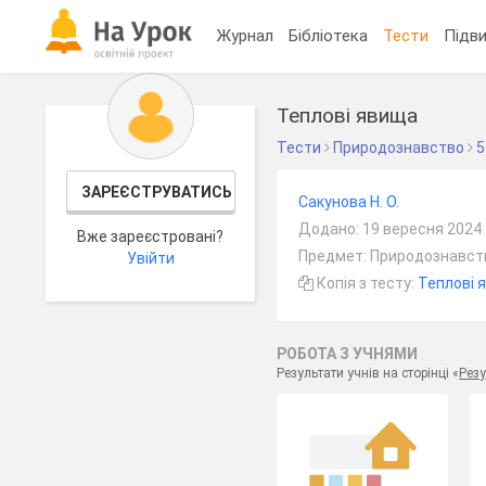
Журнал
Бібліотека
Тести
Підви
Теплові явища
Тести
Природознавство
5
ЗАРЕЄСТРУВАТИСЬ
Сакунова Н. О.
Додано: 19 вересня 2024
Вже зареєстровані?
Предмет: Природознавств
Увійти
Копія з тесту:
Теплові 
РОБОТА З УЧНЯМИ
Результати учнів на сторінці «
Резу