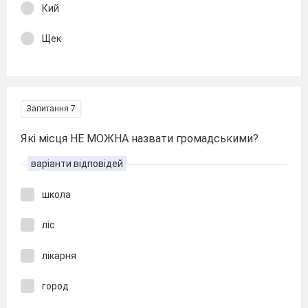
Кий
Щек
Запитання 7
Які місця НЕ МОЖНА назвати громадськими?
варіанти відповідей
школа
ліс
лікарня
город