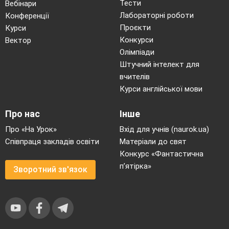
Тести
Вебінари
Лабораторні роботи
Конференції
Проєкти
Курси
Конкурси
Вектор
Олімпіади
Штучний інтелект для
вчителів
Курси англійської мови
Про нас
Інше
Про «На Урок»
Вхід для учнів (naurok.ua)
Співпраця закладів освіти
Матеріали до свят
Конкурс «Фантастична
п’ятірка»
Зворотний зв'язок