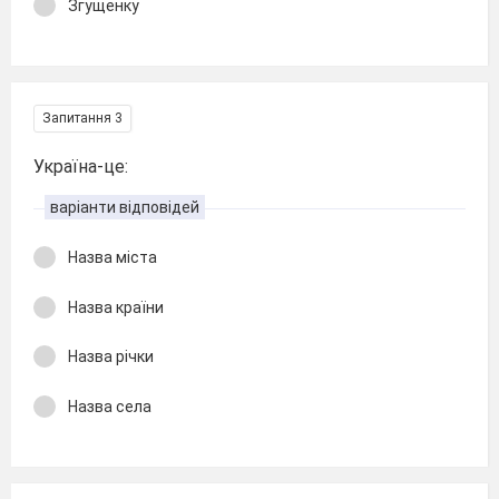
Згущенку
Запитання 3
Україна-це:
варіанти відповідей
Назва міста
Назва країни
Назва річки
Назва села