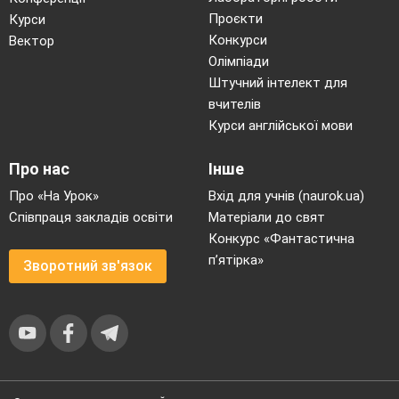
Проєкти
Курси
Конкурси
Вектор
Олімпіади
Штучний інтелект для
вчителів
Курси англійської мови
Про нас
Інше
Про «На Урок»
Вхід для учнів (naurok.ua)
Співпраця закладів освіти
Матеріали до свят
Конкурс «Фантастична
п’ятірка»
Зворотний зв'язок