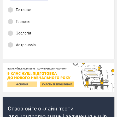
Ботаніка
Геологія
Зоологія
Астрономія
Створюйте онлайн-тести
для контролю знань і залучення учнів