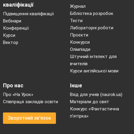
кваліфікації
Журнал
Бібліотека розробок
Підвищення кваліфікації
Тести
Вебінари
Лабораторні роботи
Конференції
Проєкти
Курси
Конкурси
Вектор
Олімпіади
Штучний інтелект для
вчителів
Курси англійської мови
Про нас
Інше
Про «На Урок»
Вхід для учнів (naurok.ua)
Співпраця закладів освіти
Матеріали до свят
Конкурс «Фантастична
п’ятірка»
Зворотний зв'язок