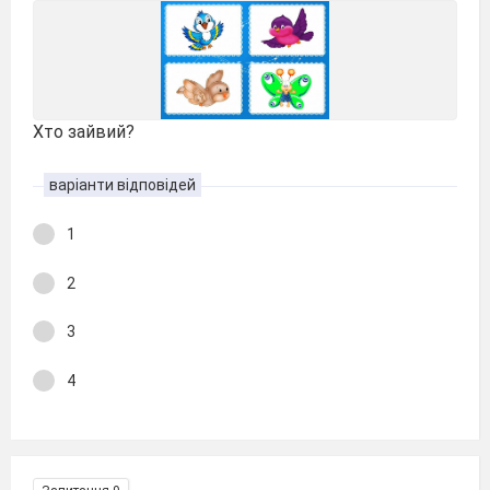
Хто зайвий?
варіанти відповідей
1
2
3
4