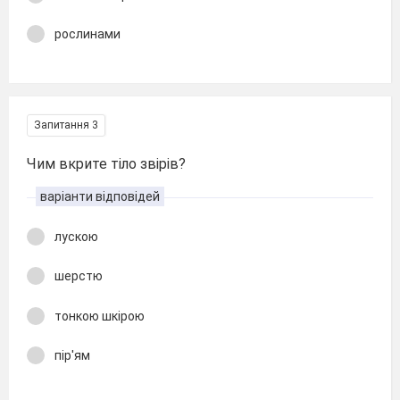
рослинами
Запитання 3
Чим вкрите тіло звірів?
варіанти відповідей
лускою
шерстю
тонкою шкірою
пір'ям