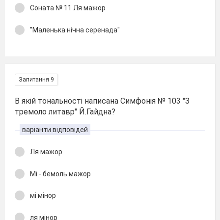
Соната № 11 Ля мажор
"Маленька нічна серенада"
Запитання 9
В якій тональності написана Симфонія № 103 "З
тремоло литавр" Й.Гайдна?
варіанти відповідей
Ля мажор
Мі - бемоль мажор
мі мінор
ля мінор