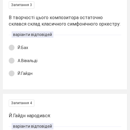
Запитання 3
В творчості цього композитора остаточно
склався склад класичного симфонічного оркестру:
варіанти відповідей
Й.Бах
А.Вівальді
Й.Гайдн
Запитання 4
Й.Гайдн народився:
варіанти відповідей