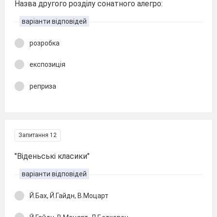
Назва другого розділу сонатного алегро:
варіанти відповідей
розробка
експозиція
реприза
Запитання 12
"Віденьські класики"
варіанти відповідей
Й.Бах, Й.Гайдн, В.Моцарт