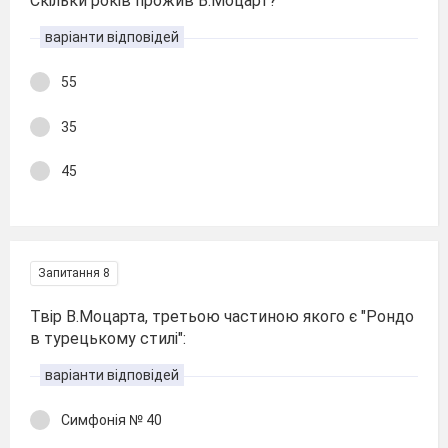
Скільки років прожив В.Моцарт?
варіанти відповідей
55
35
45
Запитання 8
Твір В.Моцарта, третьою частиною якого є "Рондо
в турецькому стилі":
варіанти відповідей
Симфонія № 40