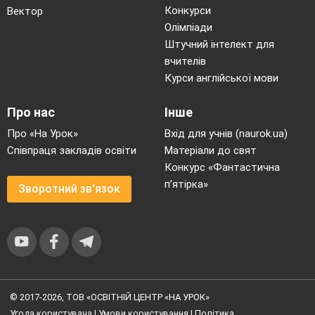
Конкурси
Вектор
Олімпіади
Штучний інтелект для
вчителів
Курси англійської мови
Про нас
Інше
Про «На Урок»
Вхід для учнів (naurok.ua)
Співпраця закладів освіти
Матеріали до свят
Конкурс «Фантастична
п’ятірка»
Зворотний зв'язок
© 2017-2026, ТОВ «ОСВІТНІЙ ЦЕНТР «НА УРОК»
Угода користувача
|
Умови користування
|
Політика