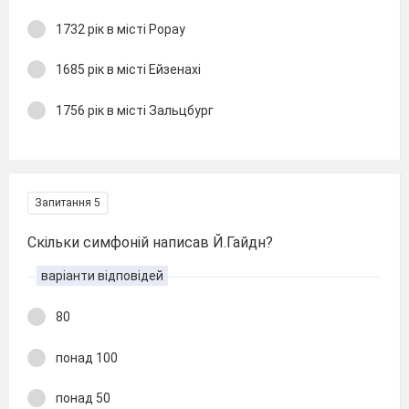
1732 рік в місті Рорау
1685 рік в місті Ейзенахі
1756 рік в місті Зальцбург
Запитання 5
Скільки симфоній написав Й.Гайдн?
варіанти відповідей
80
понад 100
понад 50