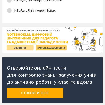
Й.Гайдн, В.Моцарт, Л.Бетховен
Й.Гайдн, Л.Бетховен, Й.Бах
Створюйте онлайн-тести
для контролю знань і залучення учнів
до активної роботи у класі та вдома
СТВОРИТИ ТЕСТ