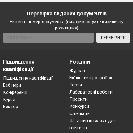
Перевірка виданих документів
Вкажіть номер документа (використовуйте кириличну
розкладку)
ПЕРЕВІРИТИ
Підвищення
Розділи
кваліфікації
Журнал
Бібліотека розробок
Підвищення кваліфікації
Тести
Вебінари
Лабораторні роботи
Конференції
Проєкти
Курси
Конкурси
Вектор
Олімпіади
Штучний інтелект для
вчителів