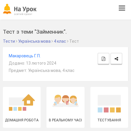
Tog
navi
Тест з теми "Займенник".
Тести
Українська мова
4 клас
Тест
Макаровець Г. П.
Додано: 13 лютого 2024
Предмет: Українська мова, 4 клас
ДОМАШНЯ РОБОТА
В РЕАЛЬНОМУ ЧАСІ
ТЕСТУВАННЯ