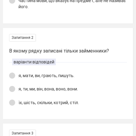
частина мови, що вказує на предмет, але не називає
його.
Запитання 2
В якому рядку записані тільки займенники?
варіанти відповідей
я, мати, ви, грають, пишуть.
я, ти, ми, він, вона, воно, вони.
їх, шість, скільки, котрий, стіл.
Запитання 3