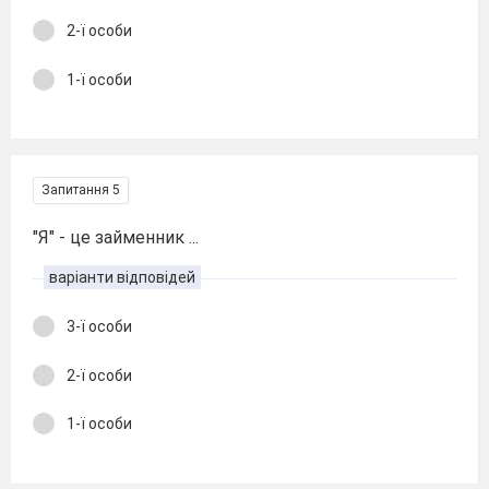
2-ї особи
1-ї особи
Запитання 5
"Я" - це займенник ...
варіанти відповідей
3-ї особи
2-ї особи
1-ї особи