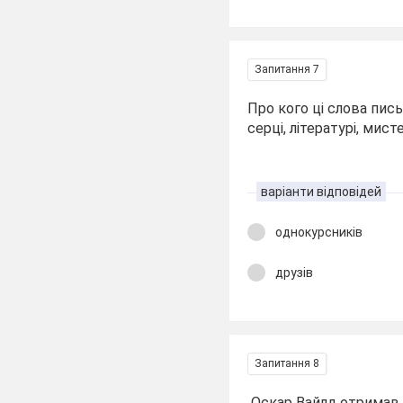
Запитання 7
Про кого ці слова пис
серці, літературі, мисте
варіанти відповідей
однокурсників
друзів
Запитання 8
Оскар Вайлд отримав з