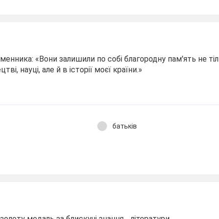
ьменника: «Вони залишили по собі благородну пам'ять не ті
цтві, науці, але й в історії моєї країни.»
батьків
олоту медаль за блискучі знання …літератури.