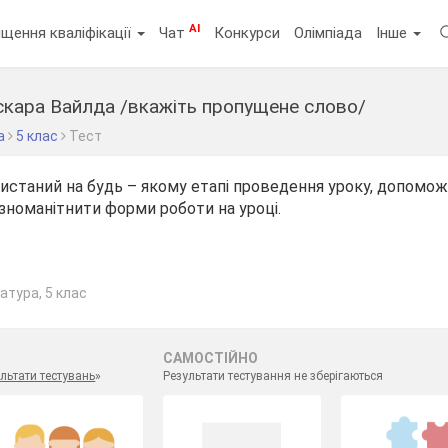
AI
щення кваліфікації
Чат
Конкурси
Олімпіада
Інше
Оскара Вайлда /вкажіть пропущене слово/
а
5 клас
Тест
истаний на будь – якому етапі проведення уроку, допомож
зноманітнити форми роботи на уроці.
атура, 5 клас
САМОСТІЙНО
льтати тестувань
»
Результати тестування не зберігаються