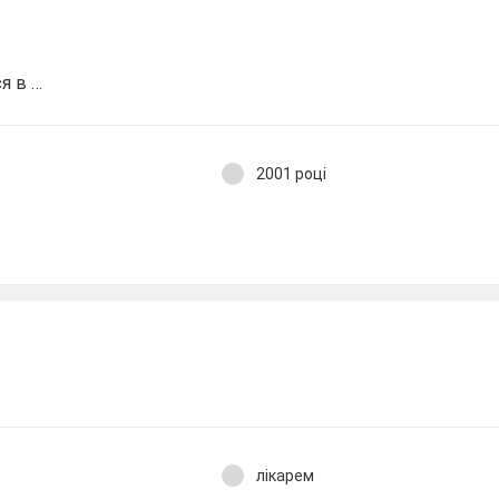
я в …
2001 році
лікарем