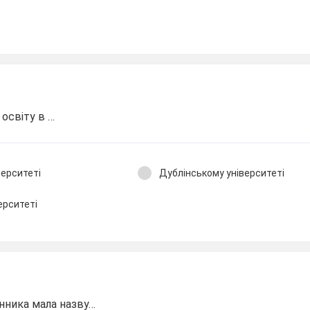
освіту в …
ерситеті
Дублінському університеті
ерситеті
нника мала назву…