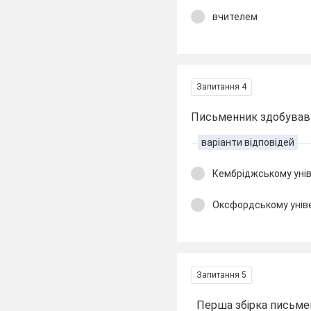
вчителем
Запитання 4
Письменник здобував 
варіанти відповідей
Кембріджському унів
Оксфордському унів
Запитання 5
Перша збірка письме