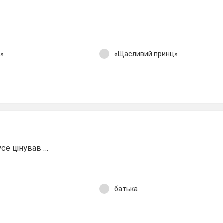
к»
«Щасливий принц»
усе цінував …
батька