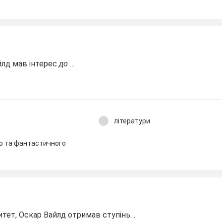
йлд мав інтерес
до
…
літератури
о та фантастичного
итет, Оскар Вайлд отримав ступінь…