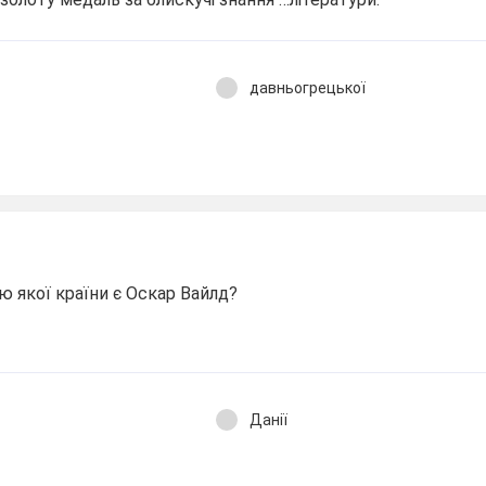
давньогрецької
 якої країни є Оскар Вайлд?
Данії