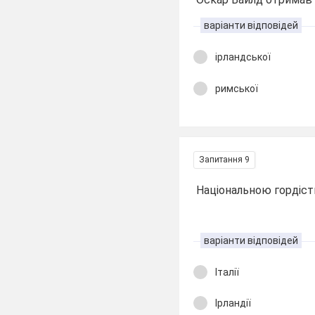
варіанти відповідей
ірландської
римської
Запитання 9
Національною гордістю
варіанти відповідей
Італії
Ірландії