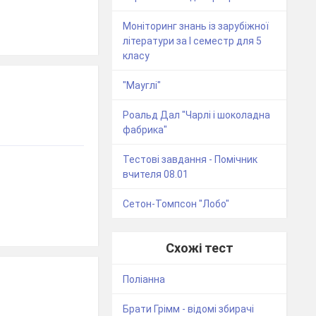
Моніторинг знань із зарубіжної
літератури за I семестр для 5
класу
"Мауглі"
Роальд Дал "Чарлі і шоколадна
фабрика"
Тестові завдання - Помічник
вчителя 08.01
Сетон-Томпсон "Лобо"
Схожі тест
Поліанна
Брати Грімм - відомі збирачі