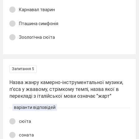
Карнавал тварин
Пташина симфонія
Зоологічна сюїта
Запитання 5
Назва жанру камерно-інструментальної музики,
п'єса у жвавому, стрімкому темпі, назва якої в
перекладі з італійської мови означає "жарт"
варіанти відповідей
сюїта
соната