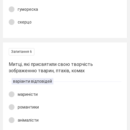
гумореска
скерцо
Запитання 6
Митці, які присвятили свою творчість
зображенню тварин, птахів, комах
варіанти відповідей
мариністи
романтики
анімалісти