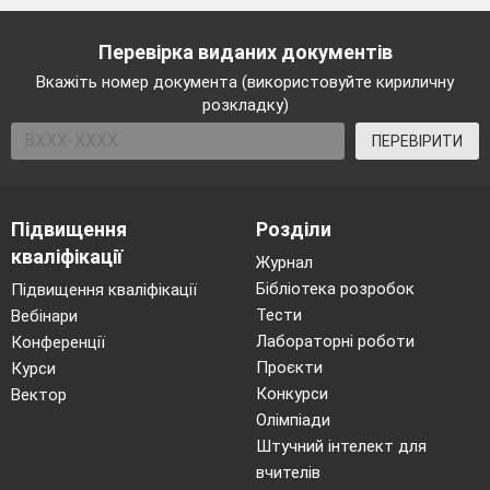
Перевірка виданих документів
Вкажіть номер документа (використовуйте кириличну
розкладку)
ПЕРЕВІРИТИ
Підвищення
Розділи
кваліфікації
Журнал
Бібліотека розробок
Підвищення кваліфікації
Тести
Вебінари
Лабораторні роботи
Конференції
Проєкти
Курси
Конкурси
Вектор
Олімпіади
Штучний інтелект для
вчителів