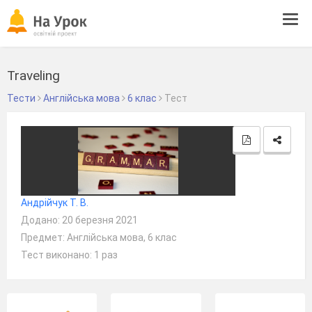
Tog
navi
Traveling
Тести
Англійська мова
6 клас
Тест
Андрійчук Т. В.
Додано: 20 березня 2021
Предмет: Англійська мова, 6 клас
Тест виконано: 1 раз