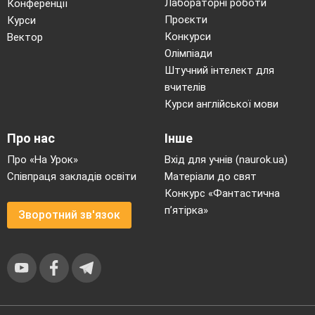
Лабораторні роботи
Конференції
Проєкти
Курси
Конкурси
Вектор
Олімпіади
Штучний інтелект для
вчителів
Курси англійської мови
Про нас
Інше
Про «На Урок»
Вхід для учнів (naurok.ua)
Співпраця закладів освіти
Матеріали до свят
Конкурс «Фантастична
п’ятірка»
Зворотний зв'язок