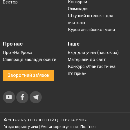
Конкурси
Вектор
Олімпіади
Штучний інтелект для
вчителів
Курси англійської мови
Про нас
Інше
Про «На Урок»
Вхід для учнів (naurok.ua)
Співпраця закладів освіти
Матеріали до свят
Конкурс «Фантастична
п’ятірка»
Зворотний зв'язок
© 2017-2026, ТОВ «ОСВІТНІЙ ЦЕНТР «НА УРОК»
Угода користувача
|
Умови користування
|
Політика