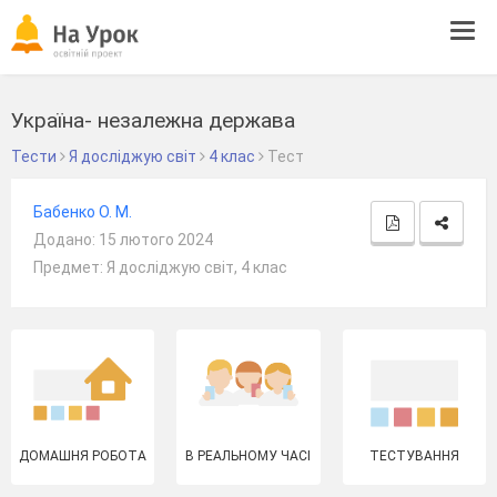
Tog
navi
Україна- незалежна держава
Тести
Я досліджую світ
4 клас
Тест
Бабенко О. М.
Додано: 15 лютого 2024
Предмет: Я досліджую світ, 4 клас
ДОМАШНЯ РОБОТА
В РЕАЛЬНОМУ ЧАСІ
ТЕСТУВАННЯ