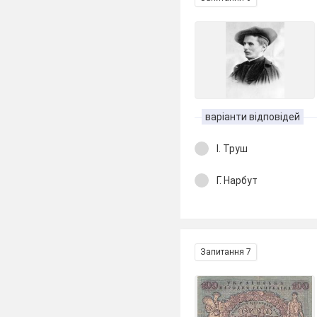
варіанти відповідей
І. Труш
Г. Нарбут
Запитання 7