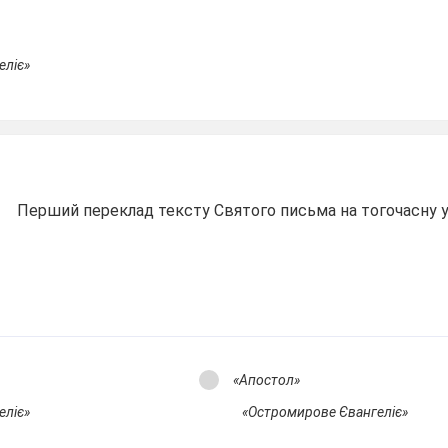
еліє»
Перший переклад тексту Святого письма на тогочасну 
«Апостол»
еліє»
«Остромирове Євангеліє»