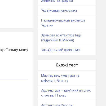
Живопис та графіка
Українська поп-музика
Палацово-паркові ансамблі
України
Храмова архітектура Індії
(підручник Л. Масол)
українську мову
УКРАЇНСЬКИЙ ЖИВОПИС
Схожі тест
Мистецтво, культура та
міфологія Єгипту
Архітектура — кам'яний літопис
століть. 11 клас
Архітектура Європи