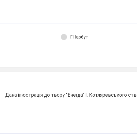
Г. Нарбут
Дана ілюстрація до твору "Енеїда" І. Котляревського ст