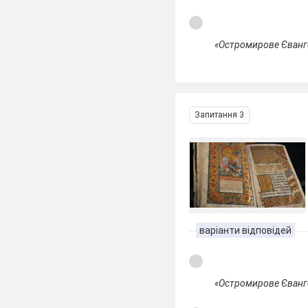
«Остромирове Єванг
Запитання 3
варіанти відповідей
«Остромирове Єванг