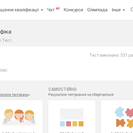
AI
щення кваліфікації
Чат
Конкурси
Олімпіада
Інше
афіка
Тест
Тест виконано: 531 р
клас
САМОСТІЙНО
льтати тестувань
»
Результати тестування не зберігаються