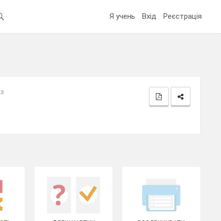
Я учень
Вхід
Реєстрація
аз