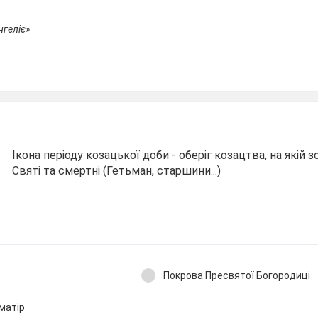
геліє»
Ікона періоду козацької доби - оберіг козацтва, на якій 
Святі та смертні (Гетьман, старшини...)
Покрова Пресвятої Богородиці
матір