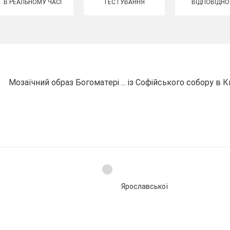
В РЕАЛЬНОМУ ЧАСІ
ТЕСТУВАННЯ
ВІДПОВІДНО
Мозаїчний образ Богоматері ... із Софійського собору в К
Ярославської