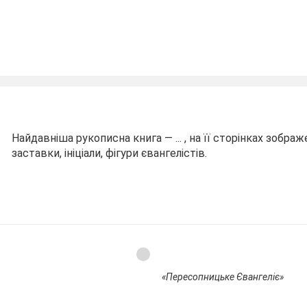
Найдавніша рукописна книга — ... , на її сторінках зобра
заставки, ініціали, фігури євангелістів.
«Пересопницьке Євангеліє»