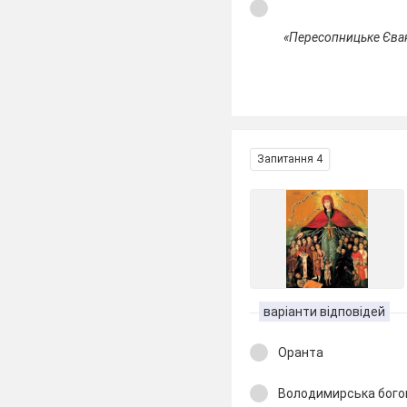
«Пересопницьке Єван
Запитання 4
варіанти відповідей
Оранта
Володимирська бого