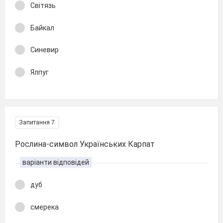
Світязь
Байкал
Синевир
Ялпуг
Запитання 7
Рослина-символ Українських Карпат
варіанти відповідей
дуб
смерека