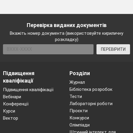
Перевірка виданих документів
Вкажіть номер документа (використовуйте кириличну
розкладку)
ПЕРЕВІРИТИ
Підвищення
Розділи
кваліфікації
Журнал
Бібліотека розробок
Підвищення кваліфікації
Тести
Вебінари
Лабораторні роботи
Конференції
Проєкти
Курси
Конкурси
Вектор
Олімпіади
Штучний інтелект для