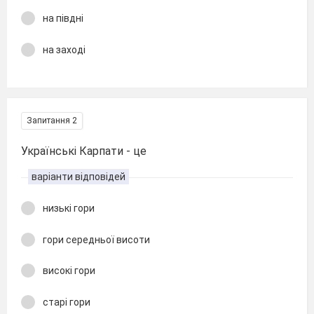
на півдні
на заході
Запитання 2
Українські Карпати - це
варіанти відповідей
низькі гори
гори середньої висоти
високі гори
старі гори