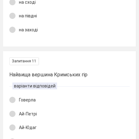
на сході
на півдні
на заході
Запитання 11
Найвища вершина Кримських гір
варіанти відповідей
Говерла
Ай-Петрі
Ай-Юдаг