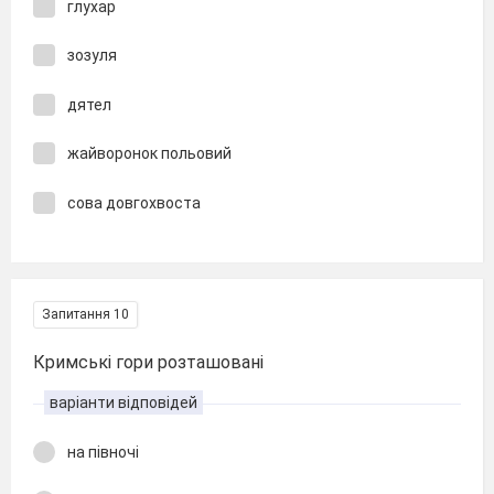
глухар
зозуля
дятел
жайворонок польовий
сова довгохвоста
Запитання 10
Кримські гори розташовані
варіанти відповідей
на півночі