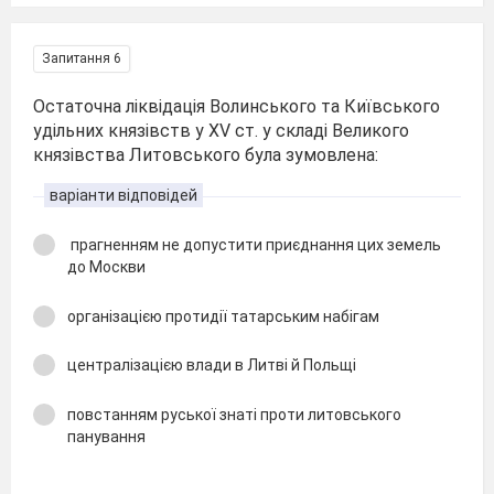
Запитання 6
Остаточна ліквідація Волинського та Київського
удільних князівств у ХV ст. у складі Великого
князівства Литовського була зумовлена:
варіанти відповідей
прагненням не допустити приєднання цих земель
до Москви
організацією протидії татарським набігам
централізацією влади в Литві й Польщі
повстанням руської знаті проти литовського
панування