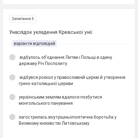
Запитання 5
Унаслідок укладення Кревської унії:
варіанти відповідей
відбулось об’єднання Литви і Польщі в єдину
державу Річ Посполиту
відбувся розкол у православній церкві й утворення
греко-католицької церкви
українським землям вдалося позбутися
монгольського панування
загострилась внутрішньополітична боротьба у
Великому князівстві Литовському