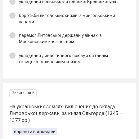
укладення польсько-литовської Кревської унії.
боротьби литовських князів із монгольськими
ханами.
перемог Литовської держави у війнах із
Московським князівством.
укладення династичного союзу з останнім
галицько-волинським князем.
Запитання 2
На українських землях, включених до складу
Литовської держави, за князя Ольгерда (1345 —
1377 рр.)
варіанти відповідей