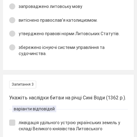
запроваджено литовську мову
витіснено православ’я католицизмом.
утверджено правові норми Литовських Статутів.
збережено існуючі системи управління та
судочинства.
Запитання 3
Укажіть наслідки битви на річці Сині Води (1362 р.).
варіанти відповідей
ліквідація удільного устрою українських земель у
складі Великого князівства Литовського