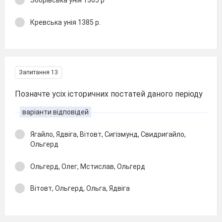
Зборівська унія 1365 р
Кревська унія 1385 р.
Запитання 13
Позначте усіх історичних постатей даного періоду
варіанти відповідей
Ягайло, Ядвіга, Вітовт, Сигізмунд, Свидригайло,
Ольгерд
Ольгерд, Олег, Мстислав, Ольгерд
Вітовт, Ольгерд, Ольга, Ядвіга