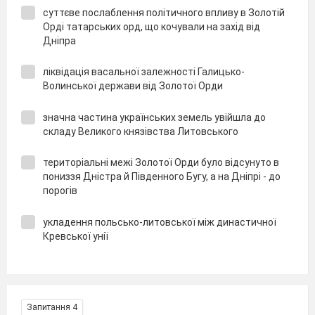
суттєве послаблення політичного впливу в Золотій
Орді татарських орд, що кочували на захід від
Дніпра
ліквідація васальної залежності Галицько-
Волинської держави від Золотої Орди
значна частина українських земель увійшла до
складу Великого князівства Литовського
територіальні межі Золотої Орди було відсунуто в
пониззя Дністра й Південного Бугу, а на Дніпрі - до
порогів
укладення польсько-литовської між династичної
Кревської унії
Запитання 4