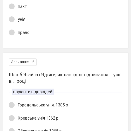
пакт
унія
право
Запитання 12
Шлюб Ягайла і Ядвіги, як наслідок підписання ... унії
в ... році.
варіанти відповідей
Городельська унія, 1385 р
Кревська унія 1362 р.