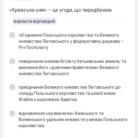
«Кревська унія» – це угода, що передбачала
варіанти відповідей
об’єднання Польського королівства та Великого
князівства Литовського у федеративну державу –
Річ Посполиту.
повернення князеві Вітовту батьківських земель та
визнання його «довічним правителем» Великого
князівства Литовського.
приєднання Великого князівства Литовського до
складу Польського королівства та шлюб князя
Ягайла з королевою Ядвігою.
відновлення «на віки вічні» Київського та
Волинського удільних князівств у межах Польського
королівства.