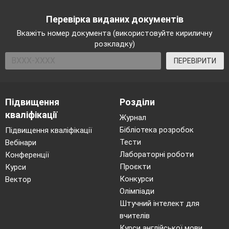
Перевірка виданих документів
Вкажіть номер документа (використовуйте кириличну
розкладку)
ПЕРЕВІРИТИ
Підвищення
Розділи
кваліфікації
Журнал
Бібліотека розробок
Підвищення кваліфікації
Тести
Вебінари
Лабораторні роботи
Конференції
Проєкти
Курси
Конкурси
Вектор
Олімпіади
Штучний інтелект для
вчителів
Курси англійської мови