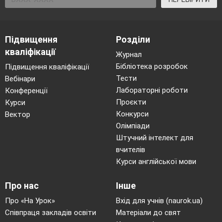
Підвищення
Розділи
кваліфікації
Журнал
Бібліотека розробок
Підвищення кваліфікації
Тести
Вебінари
Лабораторні роботи
Конференції
Проєкти
Курси
Конкурси
Вектор
Олімпіади
Штучний інтелект для
вчителів
Курси англійської мови
Про нас
Інше
Про «На Урок»
Вхід для учнів (naurok.ua)
Співпраця закладів освіти
Матеріали до свят