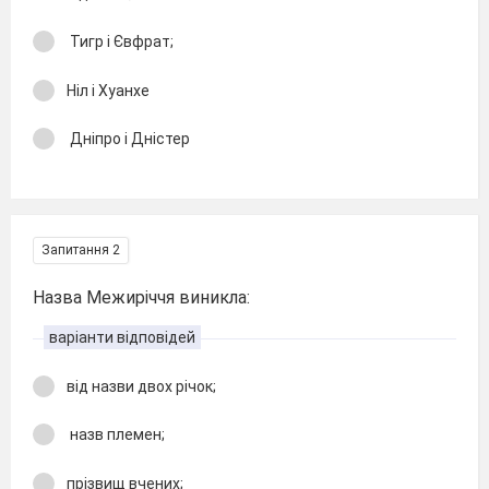
Тигр і Євфрат;
Ніл і Хуанхе
Дніпро і Дністер
Запитання 2
Назва Межиріччя виникла:
варіанти відповідей
від назви двох річок;
назв племен;
прізвищ вчених;