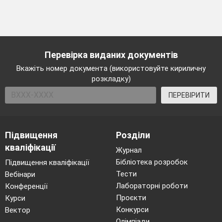
Перевірка виданих документів
Вкажіть номер документа (використовуйте кириличну
розкладку)
ПЕРЕВІРИТИ
Підвищення
Розділи
кваліфікації
Журнал
Бібліотека розробок
Підвищення кваліфікації
Тести
Вебінари
Лабораторні роботи
Конференції
Проєкти
Курси
Конкурси
Вектор
Олімпіади