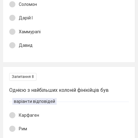
Соломон
Дарій І
Хаммурапі
Давид
Запитання 8
Однією з найбільших колоній фінікійців був
варіанти відповідей
Карфаген
Рим