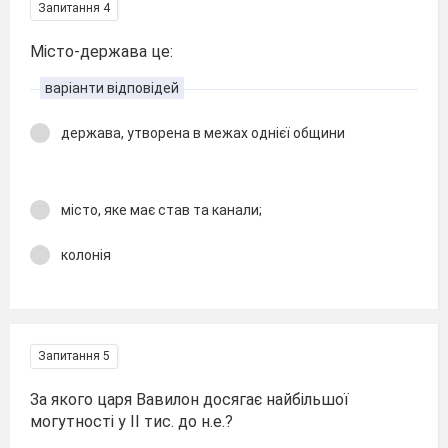
Запитання 4
Місто-держава це:
варіанти відповідей
держава, утворена в межах однієї общини
місто, яке має став та канали;
колонія
Запитання 5
За якого царя Вавилон досягає найбільшої
могутності у ІІ тис. до н.е.?