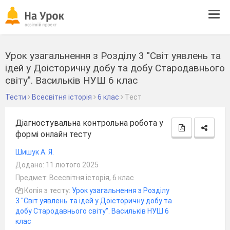
Tog
navi
Урок узагальнення з Розділу 3 "Світ уявлень та
ідей у Доісторичну добу та добу Стародавнього
світу". Васильків НУШ 6 клас
Тести
Всесвітня історія
6 клас
Тест
Діагностувальна контрольна робота у
формі онлайн тесту
Шишук А. Я.
Додано: 11 лютого 2025
Предмет: Всесвітня історія, 6 клас
Копія з тесту:
Урок узагальнення з Розділу
3 "Світ уявлень та ідей у Доісторичну добу та
добу Стародавнього світу". Васильків НУШ 6
клас