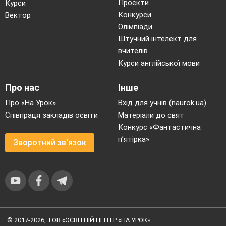
Проєкти
Курси
Конкурси
Вектор
Олімпіади
Штучний інтелект для
вчителів
Курси англійської мови
Про нас
Інше
Про «На Урок»
Вхід для учнів (naurok.ua)
Співпраця закладів освіти
Матеріали до свят
Конкурс «Фантастична
п’ятірка»
Зворотний зв'язок
© 2017-2026, ТОВ «ОСВІТНІЙ ЦЕНТР «НА УРОК»