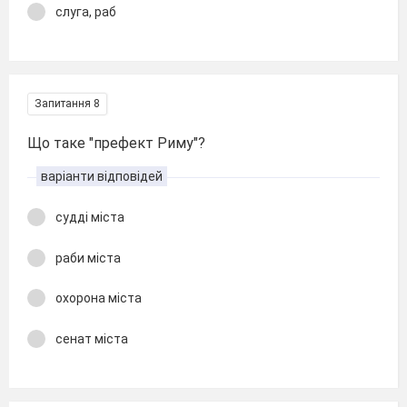
слуга, раб
Запитання 8
Що таке "префект Риму"?
варіанти відповідей
судді міста
раби міста
охорона міста
сенат міста