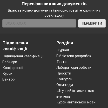
Перевірка виданих документів
Вкажіть номер документа (використовуйте кириличну
розкладку)
ПЕРЕВІРИТИ
Підвищення
Розділи
кваліфікації
Журнал
Бібліотека розробок
Підвищення кваліфікації
Тести
Вебінари
Лабораторні роботи
Конференції
Проєкти
Курси
Конкурси
Вектор
Олімпіади
Штучний інтелект для
вчителів
Курси англійської мови