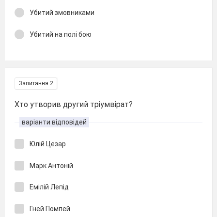
Убитий змовниками
Убитий на полі бою
Запитання 2
Хто утворив другий тріумвірат?
варіанти відповідей
Юлій Цезар
Марк Антоній
Емілій Лепід
Гней Помпей