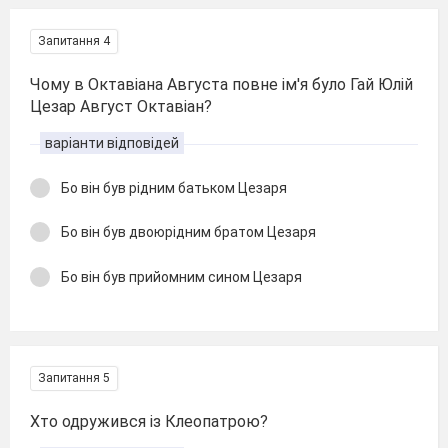
Запитання 4
Чому в Октавіана Августа повне ім'я було Гай Юлій
Цезар Август Октавіан?
варіанти відповідей
Бо він був рідним батьком Цезаря
Бо він був двоюрідним братом Цезаря
Бо він був прийомним сином Цезаря
Запитання 5
Хто одружився із Клеопатрою?