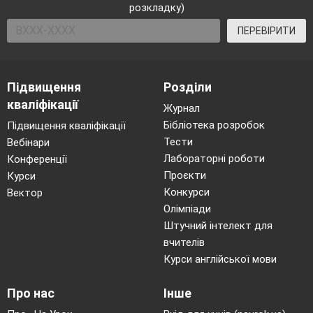
розкладку)
ПЕРЕВІРИТИ
Підвищення
Розділи
кваліфікації
Журнал
Бібліотека розробок
Підвищення кваліфікації
Тести
Вебінари
Лабораторні роботи
Конференції
Проєкти
Курси
Конкурси
Вектор
Олімпіади
Штучний інтелект для
вчителів
Курси англійської мови
Про нас
Інше