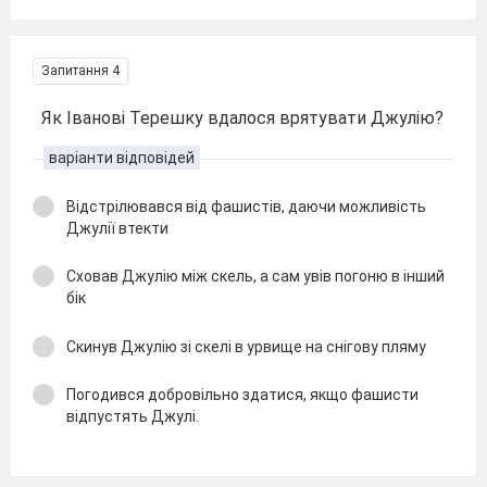
Запитання 4
Як Іванові Терешку вдалося врятувати Джулію?
варіанти відповідей
Відстрілювався від фашистів, даючи можливість
Джулії втекти
Сховав Джулію між скель, а сам увів погоню в інший
бік
Скинув Джулію зі скелі в урвище на снігову пляму
Погодився добровільно здатися, якщо фашисти
відпустять Джулі.