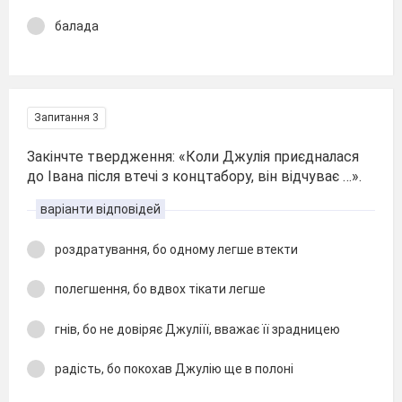
балада
Запитання 3
Закінчте твердження: «Коли Джулія приєдналася
до Івана після втечі з концтабору, він відчуває …».
варіанти відповідей
роздратування, бо одному легше втекти
полегшення, бо вдвох тікати легше
гнів, бо не довіряє Джуліїї, вважає її зрадницею
радість, бо покохав Джулію ще в полоні