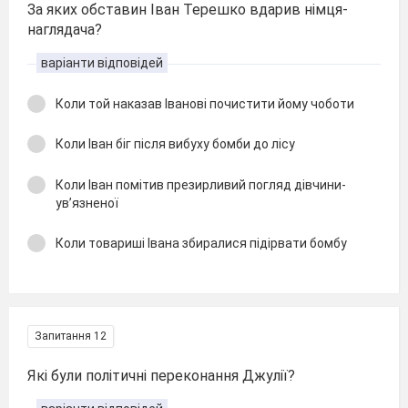
За яких обставин Іван Терешко вдарив німця-
наглядача?
варіанти відповідей
Коли той наказав Іванові почистити йому чоботи
Коли Іван біг після вибуху бомби до лісу
Коли Іван помітив презирливий погляд дівчини-
ув’язненої
Коли товариші Івана збиралися підірвати бомбу
Запитання 12
Які були політичні переконання Джулії?