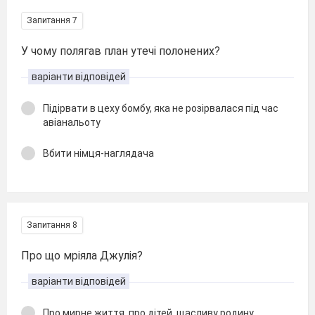
Запитання 7
У чому полягав план утечі полонених?
варіанти відповідей
Підірвати в цеху бомбу, яка не розірвалася під час
авіанальоту
Вбити німця-наглядача
Запитання 8
Про що мріяла Джулія?
варіанти відповідей
Про мирне життя, про дітей, щасливу родину