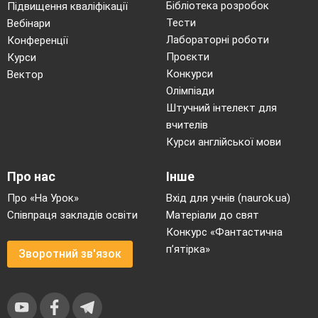
Бібліотека розробок
Підвищення кваліфікації
Тести
Вебінари
Лабораторні роботи
Конференції
Проєкти
Курси
Конкурси
Вектор
Олімпіади
Штучний інтелект для
вчителів
Курси англійської мови
Про нас
Інше
Про «На Урок»
Вхід для учнів (naurok.ua)
Співпраця закладів освіти
Матеріали до свят
Конкурс «Фантастична
п’ятірка»
Зворотний зв'язок