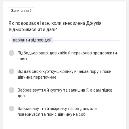
Запитання 5
Як поводився Іван, коли знесилена Джулія
відмовилася йти далі?
варіанти відповідей
Підбадьорював, дав хліба й переконав продовжити
шлях
Віддав свою куртку-шкірянку й чекав поруч, поки
дівчина перепочине
Забрав взуття й куртку та залишив її, а сам пішов
далі
Забрав взуття й шкірянку, пішов далі, але
повернувся та поніс дівчину на собі