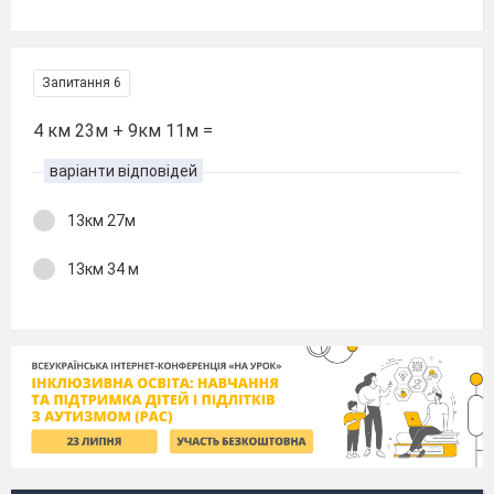
Запитання 6
4 км 23м + 9км 11м =
варіанти відповідей
13км 27м
13км 34 м