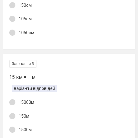
150см
105см
1050см
Запитання 5
15 км = ... м
варіанти відповідей
15000м
150м
1500м