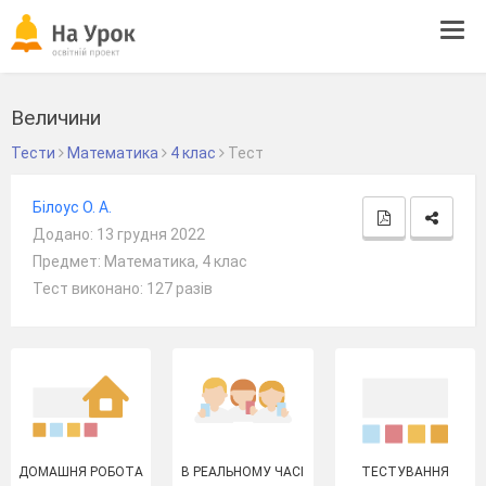
Tog
navi
Величини
Тести
Математика
4 клас
Тест
Білоус О. А.
Додано: 13 грудня 2022
Предмет: Математика, 4 клас
Тест виконано: 127 разів
ДОМАШНЯ РОБОТА
В РЕАЛЬНОМУ ЧАСІ
ТЕСТУВАННЯ