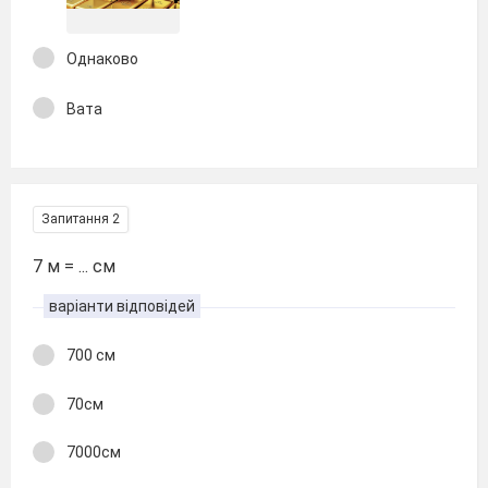
Однаково
Вата
Запитання 2
7 м = ... см
варіанти відповідей
700 см
70см
7000см