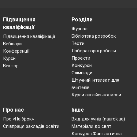
Підвищення
Розділи
кваліфікації
Журнал
Бібліотека розробок
Підвищення кваліфікації
Тести
Вебінари
Лабораторні роботи
Конференції
Проєкти
Курси
Конкурси
Вектор
Олімпіади
Штучний інтелект для
вчителів
Курси англійської мови
Про нас
Інше
Про «На Урок»
Вхід для учнів (naurok.ua)
Співпраця закладів освіти
Матеріали до свят
Конкурс «Фантастична