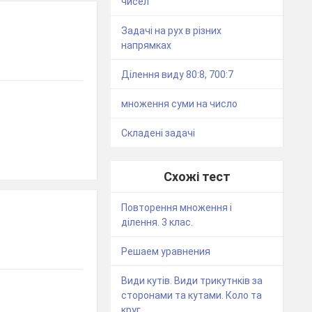
чисел
Задачі на рух в різних
напрямках
Ділення виду 80:8, 700:7
множення суми на число
Складені задачі
Схожі тест
Повторення множення і
ділення. 3 клас.
Решаем уравнения
Види кутів. Види трикутнків за
сторонами та кутами. Коло та
круг