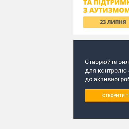
Створюйте онл
для контролю з
до активної ро
СТВОРИТИ Т