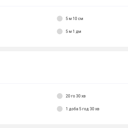
5 м 10 см
5 м 1 дм
20 го 30 хв
1 доба 5 год 30 хв