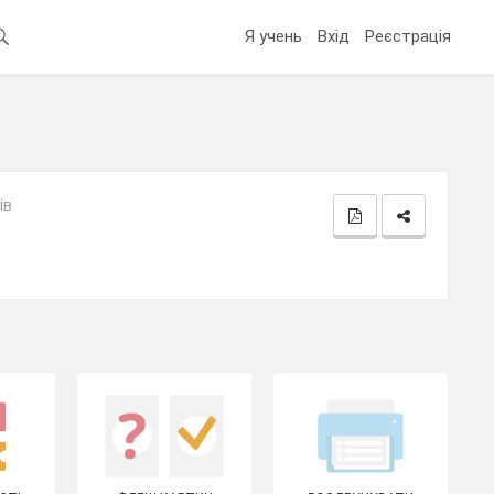
Я учень
Вхід
Реєстрація
ів