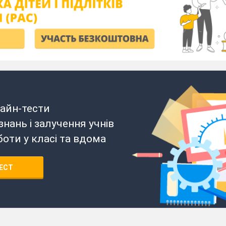
айн-тести
нань і залучення учнів
боти у класі та вдома
ЕСТ