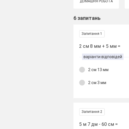
ДОМАШНЯ РОБОТА
6 запитань
Запитання 1
2 см 8 мм + 5 мм =
варіанти відповідей
2 см 13 мм
2 см 3 мм
Запитання 2
5 м 7 дм - 60 см =