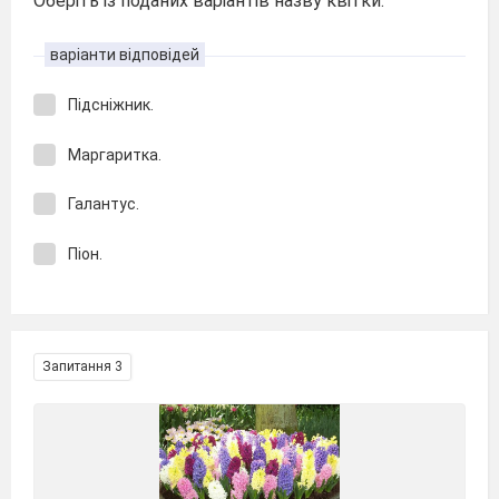
Оберіть із поданих варіантів назву квітки.
варіанти відповідей
Підсніжник.
Маргаритка.
Галантус.
Піон.
Запитання 3