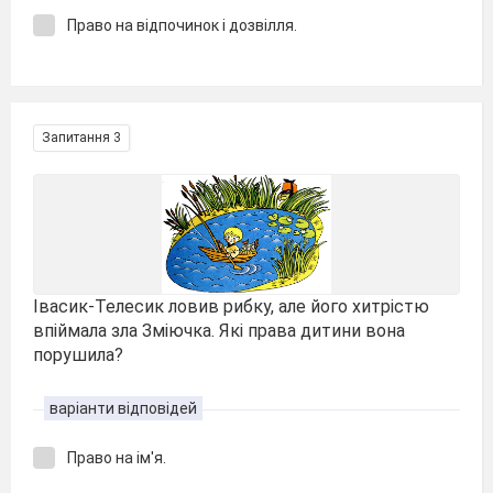
Право на відпочинок і дозвілля.
Запитання 3
Івасик-Телесик ловив рибку, але його хитрістю
впіймала зла Зміючка. Які права дитини вона
порушила?
варіанти відповідей
Право на ім′я.