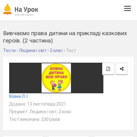
Tog
navi
Вивчаємо права дитини на прикладі казкових
героїв. (2 частина)
Тести
Людина і світ
2 клас
Тест
Кізіна Л. І.
Додано: 13 листопада 2021
Предмет: Людина і світ, 2 клас
Тест виконано: 230 разів