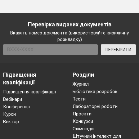
Перевірка виданих документів
Вкажіть номер документа (використовуйте кириличну
розкладку)
ПЕРЕВІРИТИ
Підвищення
Розділи
кваліфікації
Журнал
Бібліотека розробок
Підвищення кваліфікації
Тести
Вебінари
Лабораторні роботи
Конференції
Проєкти
Курси
Конкурси
Вектор
Олімпіади
Штучний інтелект для