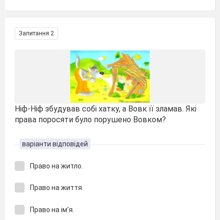
Запитання 2
Ніф-Ніф збудував собі хатку, а Вовк її зламав. Які
права поросяти було порушено Вовком?
варіанти відповідей
Право на житло.
Право на життя.
Право на ім’я.