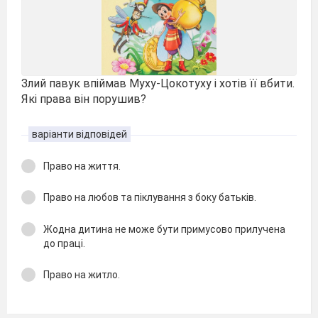
Злий павук впіймав Муху-Цокотуху і хотів її вбити.
Які права він порушив?
варіанти відповідей
Право на життя.
Право
на любов та піклування з боку батьків.
Жодна дитина не може бути примусово прилучена
до праці.
Право на житло.