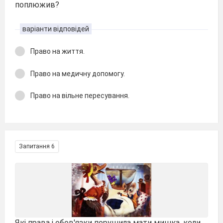
поплюжив?
варіанти відповідей
Право на життя.
Право на медичну допомогу.
Право на вільне пересування.
Запитання 6
Які права і обов′язки порушила мати мишка, коли