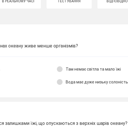
В РЕАЛЬНОМУ ЧАСІ
ТЕСТУВАННЯ
ВІДПОВІДНО
инах океану живе менше організмів?
а
Там немає світла та мало їжі
Вода має дуже низьку солоність
ся залишками їжі, що опускаються з верхніх шарів океану?