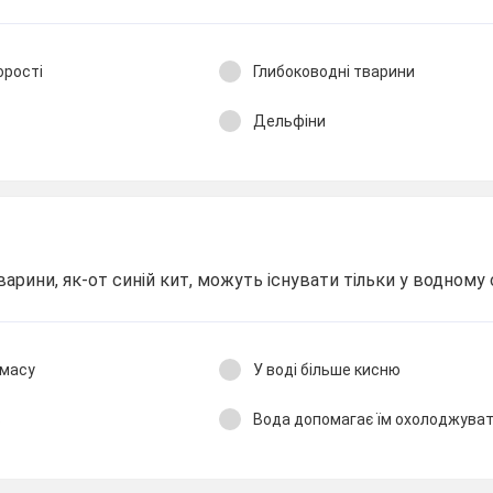
орості
Глибоководні тварини
Дельфіни
варини, як-от синій кит, можуть існувати тільки у водному
 масу
У воді більше кисню
в
Вода допомагає їм охолоджува