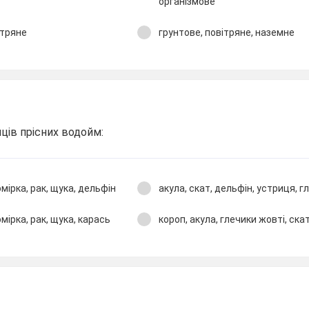
організмове
ітряне
грунтове, повітряне, наземне
ців прісних водойм:
мірка, рак, щука, дельфін
акула, скат, дельфін, устриця, г
мірка, рак, щука, карась
короп, акула, глечики жовті, ска