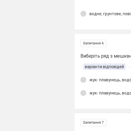
водне, грунтове, пов
Запитання 6
Виберіть ряд з мешкан
варіанти відповідей
жук- плавунець, водо
жук- плавунець, водо
Запитання 7