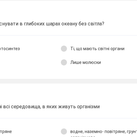
існувати в глибоких шарах океану без світла?
отосинтез
Ті, що мають світні органи
Лише молюски
ні всі середовища, в яких живуть організми
ітряне
водне, наземно- повітряне, грун