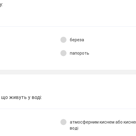
у:
береза
папороть
що живуть у воді:
атмосферним киснем або киснем
воді