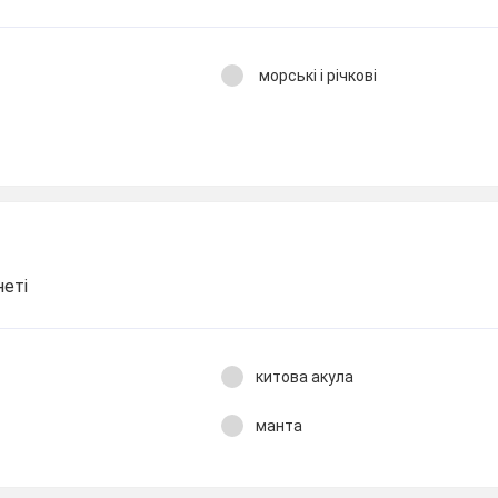
морські і річкові
неті
китова акула
манта