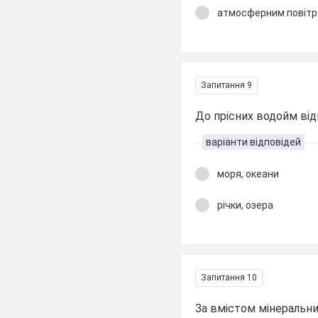
атмосферним повіт
Запитання 9
До прісних водойм ві
варіанти відповідей
моря, океани
річки, озера
Запитання 10
За вмістом мінеральн