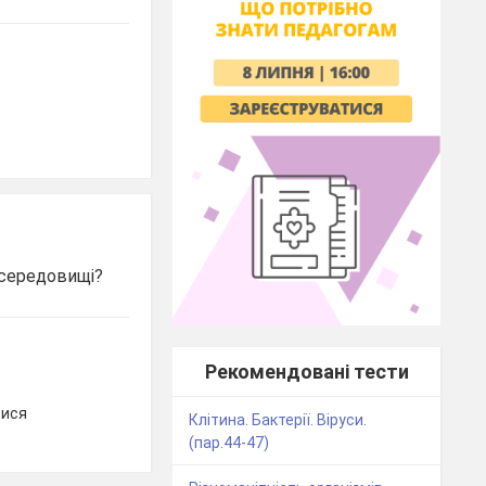
 середовищі?
Рекомендовані тести
тися
Клітина. Бактерії. Віруси.
(пар.44-47)