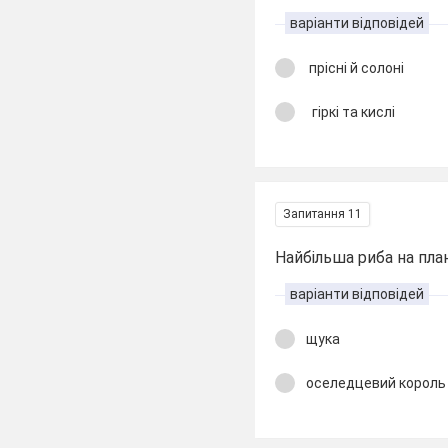
варіанти відповідей
прісні й солоні
гіркі та кислі
Запитання 11
Найбільша риба на пла
варіанти відповідей
щука
оселедцевий король