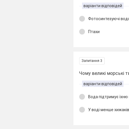
варіанти відповідей
Фотосинтезуючі вод
Птахи
Запитання 3
Чому великі морські т
варіанти відповідей
Вода підтримує їхню
У воді менше хижакі