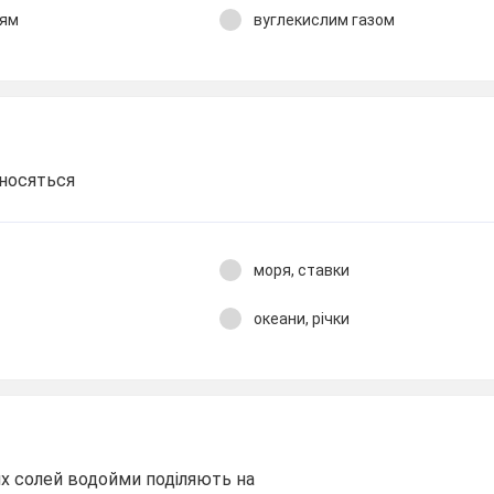
рям
вуглекислим газом
дносяться
моря, ставки
океани, річки
их солей водойми поділяють на