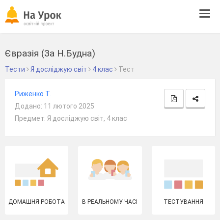
Tog
navi
Євразія (За Н.Будна)
Тести
Я досліджую світ
4 клас
Тест
Риженко Т.
Додано: 11 лютого 2025
Предмет: Я досліджую світ, 4 клас
ДОМАШНЯ РОБОТА
В РЕАЛЬНОМУ ЧАСІ
ТЕСТУВАННЯ