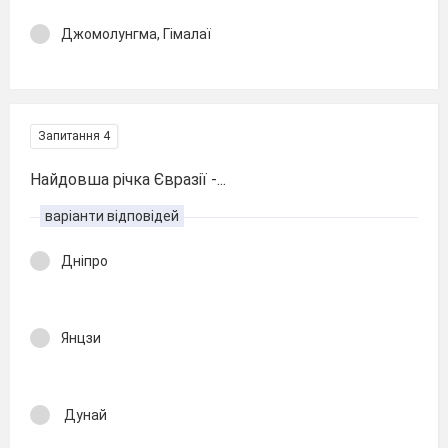
Джомолунгма, Гімалаї
Запитання 4
Найдовша річка Євразії -...
варіанти відповідей
Дніпро
Янцзи
Дунай