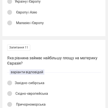
Україну і Європу
Європу і Азію
Малазію і Європу
Запитання 11
Яка рівнина займає найбільшу площу на материку
Євразія?
варіанти відповідей
Західно-сибірська
Східно-європейська
Причорноморська