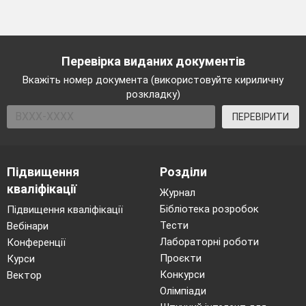
Перевірка виданих документів
Вкажіть номер документа (використовуйте кириличну
розкладку)
ПЕРЕВІРИТИ
Підвищення
Розділи
кваліфікації
Журнал
Бібліотека розробок
Підвищення кваліфікації
Тести
Вебінари
Лабораторні роботи
Конференції
Проєкти
Курси
Конкурси
Вектор
Олімпіади