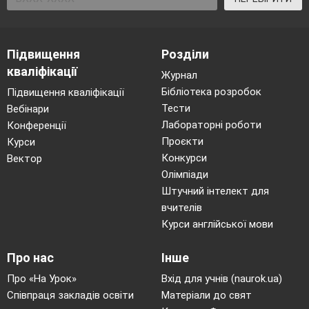
Підвищення
Розділи
кваліфікації
Журнал
Бібліотека розробок
Підвищення кваліфікації
Тести
Вебінари
Лабораторні роботи
Конференції
Проєкти
Курси
Конкурси
Вектор
Олімпіади
Штучний інтелект для
вчителів
Курси англійської мови
Про нас
Інше
Про «На Урок»
Вхід для учнів (naurok.ua)
Співпраця закладів освіти
Матеріали до свят