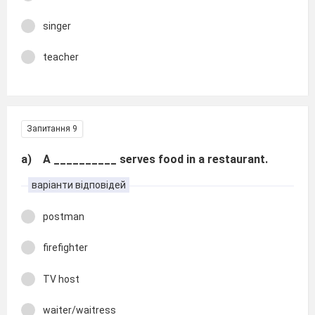
singer
teacher
Запитання 9
a) A __________ serves food in a restaurant.
варіанти відповідей
postman
firefighter
TV host
waiter/waitress