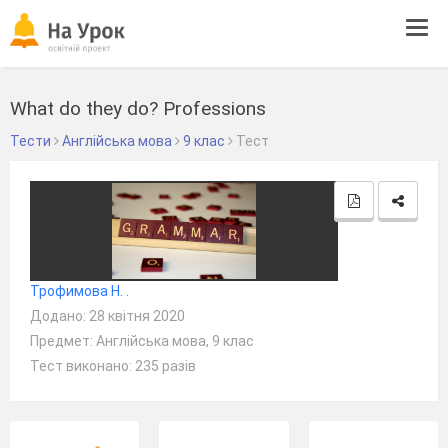
Tog
navi
What do they do? Professions
Тести
Англійська мова
9 клас
Тест
Трофимова Н. .
Додано: 28 квітня 2020
Предмет: Англійська мова, 9 клас
Тест виконано: 235 разів