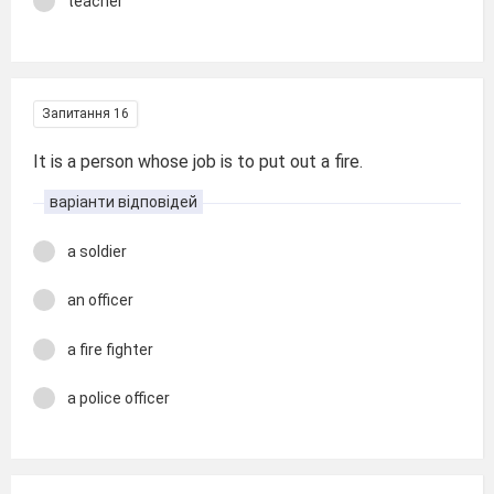
teacher
Запитання 16
It is a person whose job is to put out a fire.
варіанти відповідей
a soldier
an officer
a fire fighter
a police officer