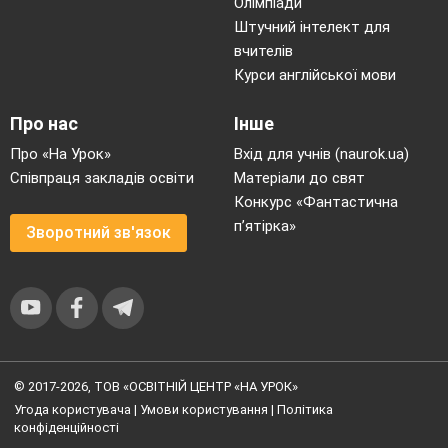
Олімпіади
Штучний інтелект для
вчителів
Курси англійської мови
Про нас
Інше
Про «На Урок»
Вхід для учнів (naurok.ua)
Співпраця закладів освіти
Матеріали до свят
Конкурс «Фантастична
п’ятірка»
Зворотний зв'язок
© 2017-2026, ТОВ «ОСВІТНІЙ ЦЕНТР «НА УРОК»
Угода користувача
|
Умови користування
|
Політика
конфіденційності