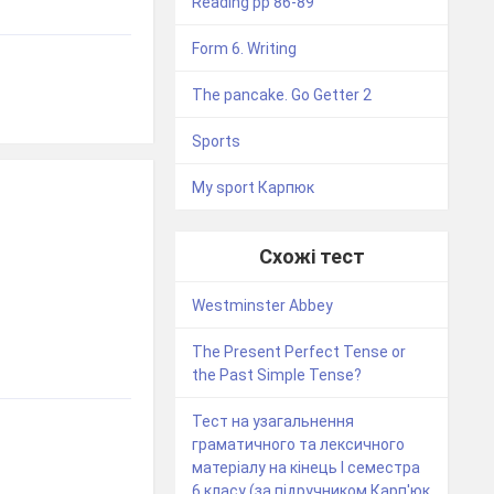
Reading pp 86-89
Form 6. Writing
The pancake. Go Getter 2
Sports
My sport Карпюк
Схожі тест
Westminster Abbey
The Present Perfect Tense or
the Past Simple Tense?
Тест на узагальнення
граматичного та лексичного
матеріалу на кінець I семестра
6 класу (за підручником Карп'юк