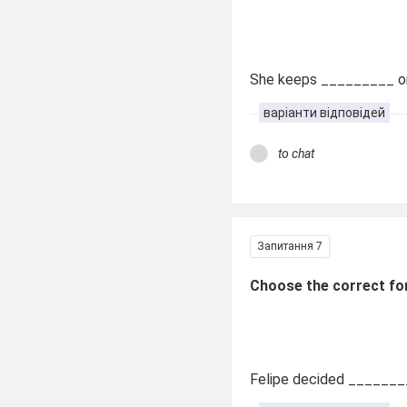
She keeps _________ onl
варіанти відповідей
to chat
Запитання 7
Choose the correct fo
Felipe decided ______