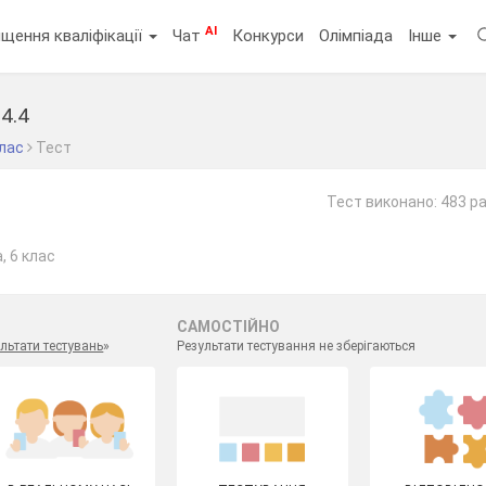
AI
щення кваліфікації
Чат
Конкурси
Олімпіада
Інше
 4.4
клас
Тест
Тест виконано: 483 р
, 6 клас
САМОСТІЙНО
льтати тестувань
»
Результати тестування не зберігаються