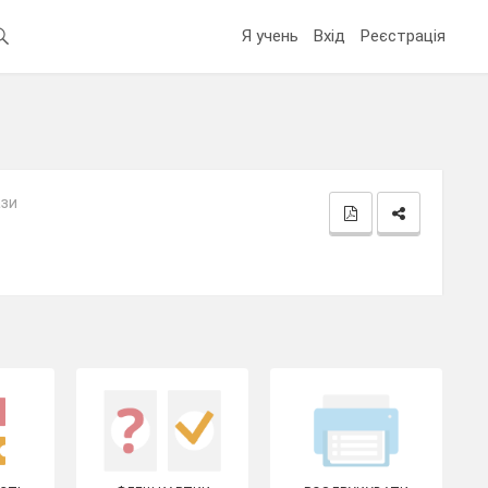
Я учень
Вхід
Реєстрація
ази