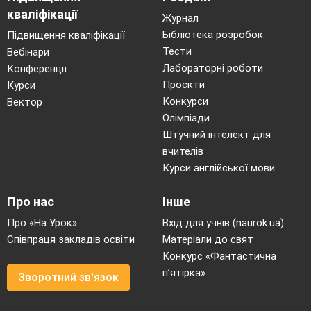
кваліфікації
Журнал
Бібліотека розробок
Підвищення кваліфікації
Тести
Вебінари
Лабораторні роботи
Конференції
Проєкти
Курси
Конкурси
Вектор
Олімпіади
Штучний інтелект для
вчителів
Курси англійської мови
Про нас
Інше
Про «На Урок»
Вхід для учнів (naurok.ua)
Співпраця закладів освіти
Матеріали до свят
Конкурс «Фантастична
п’ятірка»
Зворотний зв'язок