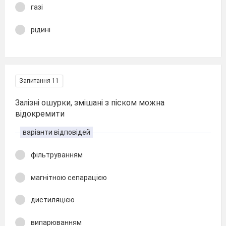
газі
рідині
Запитання 11
Залізні ошурки, змішані з піском можна
відокремити
варіанти відповідей
фільтруванням
магнітною сепарацією
дистиляцією
випарюванням