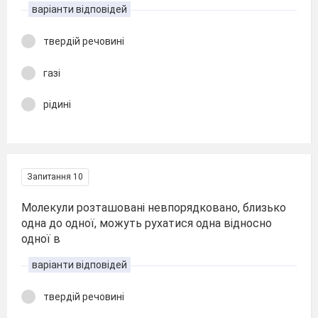
варіанти відповідей
твердій речовині
газі
рідині
Запитання 10
Молекули розташовані невпорядковано, близько
одна до одної, можуть рухатися одна відносно
одної в
варіанти відповідей
твердій речовині