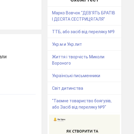
Марко Вовчок “ДЕВ’ЯТЬ БРАТІВ
І ДЕСЯТА СЕСТРИЦЯ ГАЛЯ”
ТТБ, або засіб від переляку №9
Укр.м и Укр.лит
али
Життя і творчість Миколи
Вороного
Українські письменники
Світ дитинства
"Таємне товариство боягузів,
або Засіб від переляку №9"