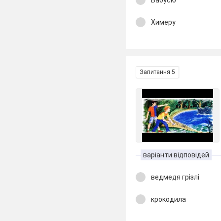
Бабусю
Химеру
Запитання 5
варіанти відповідей
ведмедя грізлі
крокодила