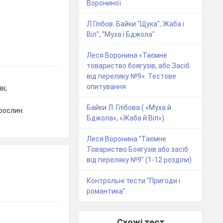
Ворониної
Л.Глібов. Байки "Щука", Жаба і
Віл", "Муха і Бджола"
Леся Воронина «Таємне
товариство боягузів, або Засіб
від переляку №9». Тестове
опитування
і;
Байки Л. Глібова ( «Муха й
рослин.
Бджола», «Жаба й Віл»).
Леся Воронина "Таємне
Товариство Боягузів або засіб
від переляку №9" (1-12 розділи)
Контрольні тести "Пригоди і
романтика"
Схожі тест