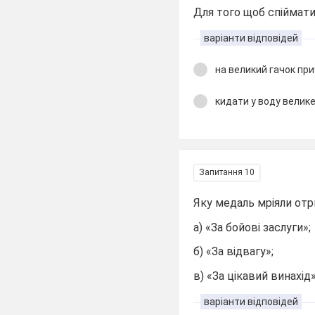
Для того щоб спіймати
варіанти відповідей
на великий гачок пр
кидати у воду велике
Запитання 10
Яку медаль мріяли от
а) «За бойові заслуги»;
б) «За відвагу»;
в) «За цікавий винахід»
варіанти відповідей