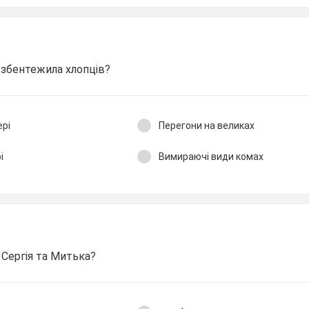
я збентежила хлопців?
ері
Перегони на великах
і
Вимираючі види комах
Сергія та Митька?