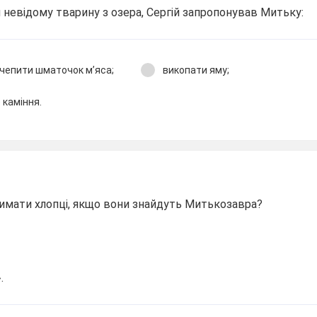
 невідому тварину з озера, Сергій запропонував Митьку:
ичепити шматочок м’яса;
викопати яму;
 каміння.
римати хлопці, якщо вони знайдуть Митькозавра?
.