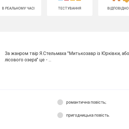
В РЕАЛЬНОМУ ЧАСІ
ТЕСТУВАННЯ
ВІДПОВІДНО
За жанром твір Я.Стельмаха "Митькозавр із Юрківки, аб
лісового озера" це - ...
романтична повість;
пригодницька повість.