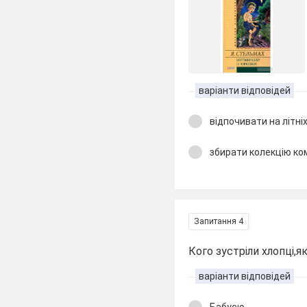
варіанти відповідей
відпочивати на літніх
збирати колекцію ко
Запитання 4
Кого зустріли хлопці,я
варіанти відповідей