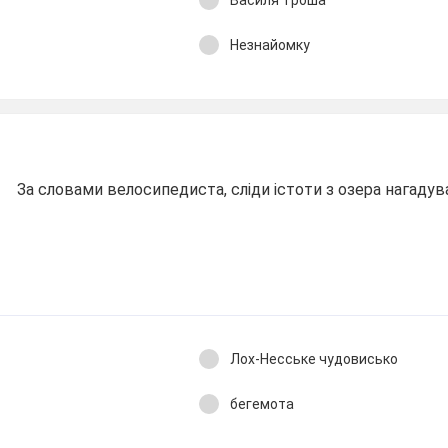
Василя Троша
Незнайомку
За словами велосипедиста, сліди істоти з озера нагадув
Лох-Несське чудовисько
бегемота