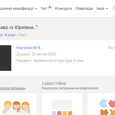
AI
щення кваліфікації
Чат
Конкурси
Олімпіада
Інше
вр із Юрківки..."
ра
6 клас
Тест
Корченко М. В.
Тест
Додано: 22 квітня 2020
Предмет: Українська література, 6 клас
САМОСТІЙНО
льтати тестувань
»
Результати тестування не зберігаються