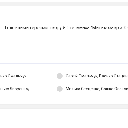
Головними героями твору Я.Стельмаха "Митькозавр з Юркі
тько Омельчук;
Сергій Омельчук, Васько Стецен
нько Яворенко;
Митько Стеценко, Сашко Олексю