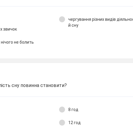
чергування різних видів діяльно
й сну
их звичок
 нічого не болить
алість сну повинна становити?
8 год
12 год