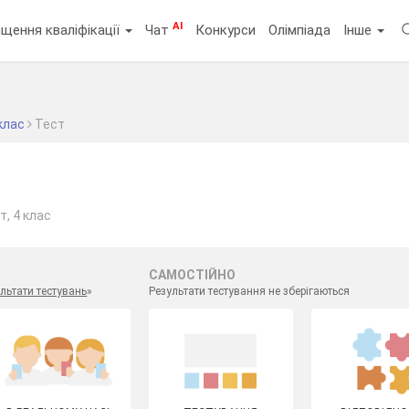
AI
щення кваліфікації
Чат
Конкурси
Олімпіада
Інше
клас
Тест
т, 4 клас
САМОСТІЙНО
льтати тестувань
»
Результати тестування не зберігаються