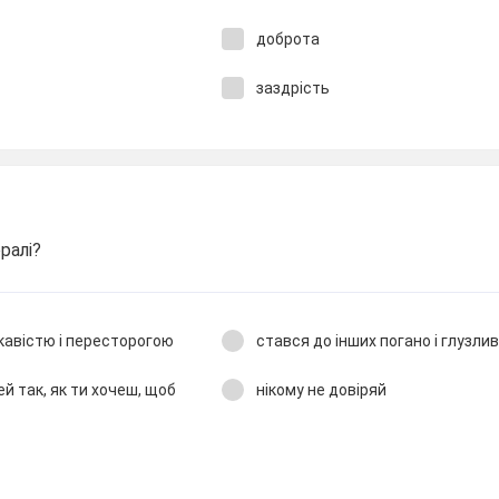
доброта
заздрість
ралі?
ікавістю і пересторогою
стався до інших погано і глузли
й так, як ти хочеш, щоб
нікому не довіряй