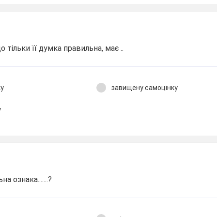
 тільки її думка правильна, має ..
ку
завищену самоцінку
у
 ознака.......?