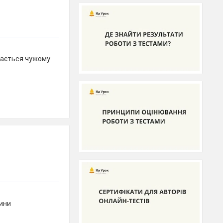
ддається чужому
ини