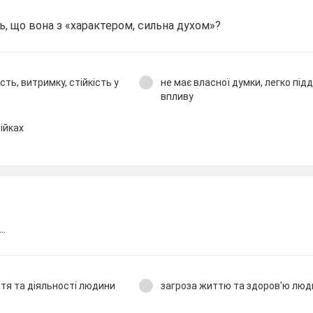
, що вона з «характером, сильна духом»?
ть, витримку, стійкість у
не має власної думки, легко пі
впливу
ійках
..
тя та діяльності людини
загроза життю та здоров'ю люд