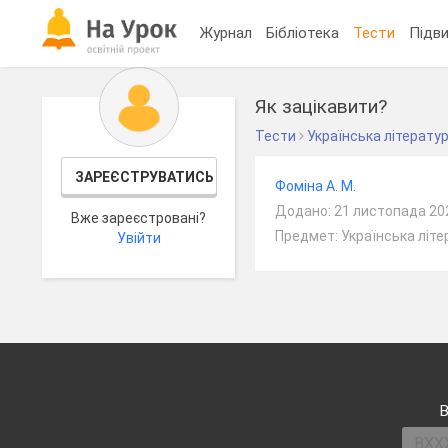
Журнал
Бібліотека
Тести
Підви
Як зацікавити?
Тести
Українська літерату
ЗАРЕЄСТРУВАТИСЬ
Фоміна А. М.
Додано: 21 листопада 20
Вже зареєстровані?
Предмет: Українська літ
Увійти
В