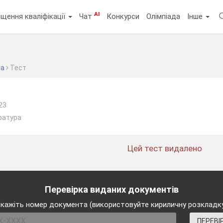
AI
щення кваліфікації
Чат
Конкурси
Олімпіада
Інше
ра
Тест
23
ература
Цей тест видалено
Перевірка виданих документів
кажіть номер документа (використовуйте кириличну розкладк
ПЕРЕВІ