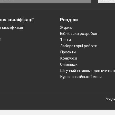
ня кваліфікації
Розділи
 кваліфікації
Журнал
Бібліотека розробок
ї
Тести
Лабораторні роботи
Проєкти
Конкурси
Олімпіади
Штучний інтелект для вчителі
Курси англійської мови
Угода