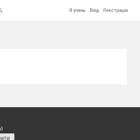
Я учень
Вхід
Реєстрація
у)
РИТИ