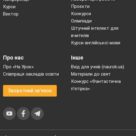
Проєкти
Курси
Конкурси
Вектор
Олімпіади
Штучний інтелект для
вчителів
Курси англійської мови
Про нас
Інше
Про «На Урок»
Вхід для учнів (naurok.ua)
Співпраця закладів освіти
Матеріали до свят
Конкурс «Фантастична
п’ятірка»
Зворотний зв'язок