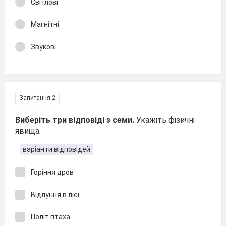
Світлові
Магнітні
Звукові
Запитання 2
Виберіть три відповіді з семи.
Укажіть фізичні
явища.
варіанти відповідей
Горіння дров
Відлуння в лісі
Політ птаха