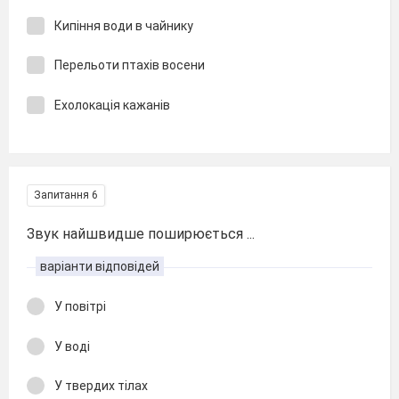
Кипіння води в чайнику
Перельоти птахів восени
Ехолокація кажанів
Запитання 6
Звук найшвидше поширюється ...
варіанти відповідей
У повітрі
У воді
У твердих тілах