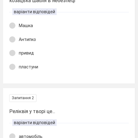
козацька шабля в небезпеці
варіанти відповідей
Машка
Антипко
привид
пластуни
Запитання 2
Реліквія у творі це...
варіанти відповідей
автомобіль