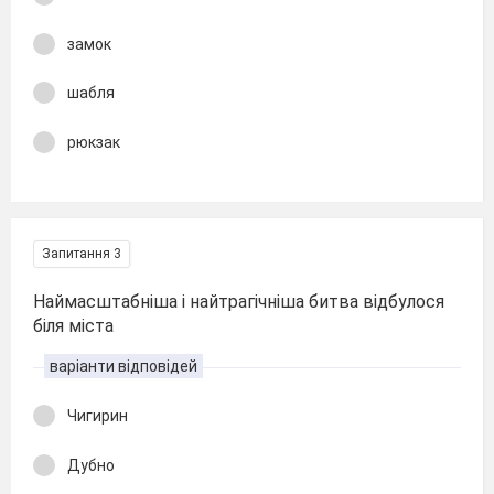
замок
шабля
рюкзак
Запитання 3
Наймасштабніша і найтрагічніша битва відбулося
біля міста
варіанти відповідей
Чигирин
Дубно