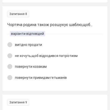
Запитання 8
Чортяча родина також розшукує шаблю,щоб...
варіанти відповідей
вигідно продати
не хочуть,щоб відродився патріотизм
повернути козакам
повернути привидам гетьманів
Запитання 9