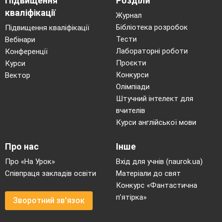
Підвищення
Розділи
кваліфікації
Журнал
Бібліотека розробок
Підвищення кваліфікації
Тести
Вебінари
Лабораторні роботи
Конференції
Проєкти
Курси
Конкурси
Вектор
Олімпіади
Штучний інтелект для
вчителів
Курси англійської мови
Про нас
Інше
Про «На Урок»
Вхід для учнів (naurok.ua)
Співпраця закладів освіти
Матеріали до свят
Конкурс «Фантастична
п’ятірка»
Зворотний зв'язок