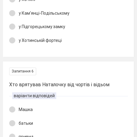
у Кам'янці-Подільському
у Підгорецькому замку
у Хотинській фортеці
Запитання 6
Хто врятував Наталочку від чортів і відьом
варіанти відповідей
Машка
батьки
привид