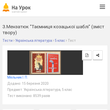
Tog
navi
З.Мензатюк "Таємниця козацької шаблі" (зміст
твору)
Тести
Українська література
5 клас
Тест
Мельник І. П.
Додано: 15 березня 2020
Предмет: Українська література, 5 клас
Тест виконано: 8539 разів