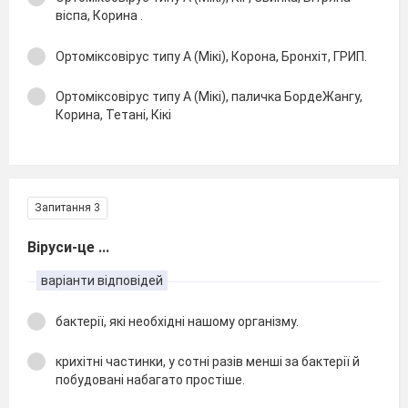
віспа, Корина .
Ортоміксовірус типу А (Мікі), Корона, Бронхіт, ГРИП.
Ортоміксовірус типу А (Мікі), паличка БордеЖангу,
Корина, Тетані, Кікі
Запитання 3
Віруси-це ...
варіанти відповідей
бактерії, які необхідні нашому організму.
крихітні частинки, у сотні разів менші за бактерії й
побудовані набагато простіше.