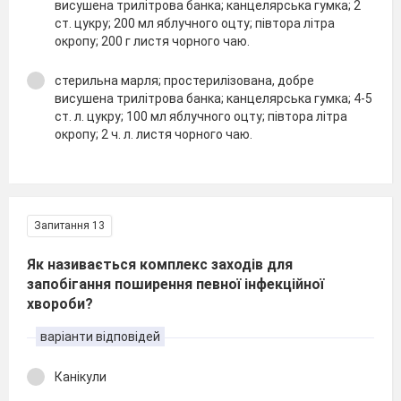
висушена трилітрова банка; канцелярська гумка; 2
ст. цукру; 200 мл яблучного оцту; півтора літра
окропу; 200 г листя чорного чаю.
стерильна марля; простерилізована, добре
висушена трилітрова банка; канцелярська гумка; 4-5
ст. л. цукру; 100 мл яблучного оцту; півтора літра
окропу; 2 ч. л. листя чорного чаю.
Запитання 13
Як називається комплекс заходів для
запобігання поширення певної інфекційної
хвороби?
варіанти відповідей
Канікули