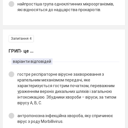
найпростіша група одноклітинних мікроорганізмів,
які відносяться до надцарства прокаріотів.
Запитання 4
ГРИП- це ...
варіанти відповідей
гостре респіраторне вірусне захворювання з
крапельним механізмом передачі, яке
характеризується гострим початком, переважним
ураженням верхніх дихальних шляхів і загальною
інтоксикацією. Збудники хвороби – віруси, за типом
вірусу А, В, С.
антропонозна інфекційна хвороба, яку спричинює
вірус з роду Morbillivirus.