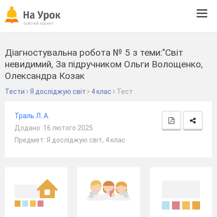
Tog
navi
Діагностувальна робота № 5 з теми:"Світ
невидимий, За підручником Ольги Волощенко,
Олександра Козак
Тести
Я досліджую світ
4 клас
Тест
Траль Л. А.
Додано: 16 лютого 2025
Предмет: Я досліджую світ, 4 клас