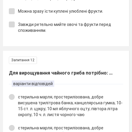
Можна зразу їсти куплені улюблені фрукти.
Завжди ретельно мийте овочі та фрукти перед
споживанням.
Запитання 12
Для вирощування чайного гриба потрібно: ...
варіанти відповідей
стерильна марля; простерилізована, добре
висушена трилітрова банка; канцелярська гумка; 10-
15 ст. л. цукру; 10 мл яблучного оцту; півтора літра
окропу; 10 ч. л. листя чорного чаю
стерильна марля; простерилізована, добре