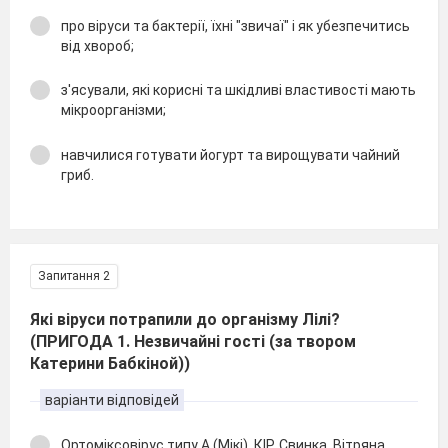
про віруси та бактерії, їхні "звичаї" і як убезпечитись
від хвороб;
з'ясували, які корисні та шкідливі властивості мають
мікроорганізми;
навчилися готувати йогурт та вирощувати чайний
гриб.
Запитання 2
Які віруси потрапили до організму Лілі?
(ПРИГОДА 1. Незвичайні гості (за твором
Катерини Бабкіной))
варіанти відповідей
Ортоміксовірус типу А (Мікі), КІР, Свинка, Вітряна