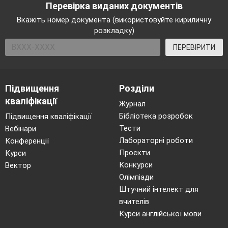
Перевірка виданих документів
Вкажіть номер документа (використовуйте кириличну
розкладку)
ПЕРЕВІРИТИ
Підвищення
Розділи
кваліфікації
Журнал
Бібліотека розробок
Підвищення кваліфікації
Тести
Вебінари
Лабораторні роботи
Конференції
Проєкти
Курси
Конкурси
Вектор
Олімпіади
Штучний інтелект для
вчителів
Курси англійської мови