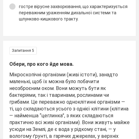
гостре вірусне захворювання, що характеризується
переважним ураженням дихальної системи та
шлунково-кишкового тракту.
Запитання 5
Обери, про кого йде мова.
Мікроскопічні організми (живі істоти), занадто
маленькі, щоб їх можна було побачити
неозброєним оком. Вони можуть бути як
бактеріями, так і тваринами, рослинами чи
грибами. Це переважно одноклітинні організми —
ті, що складаються усього з однієї клітини (клітина
— найменша “цеглинка”, з яких складаються
практично всі живі організми). Вони живуть майже
усюди на Землі, де є вода у рідкому стані, — у
вологому ґрунті, в гарячих джерелах, у верхніх