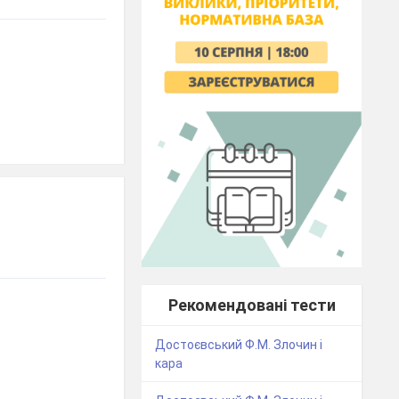
Рекомендовані тести
Достоєвський Ф.М. Злочин і
кара