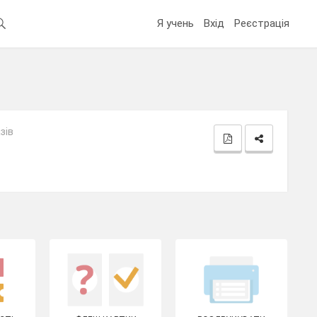
Я учень
Вхід
Реєстрація
зів