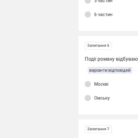
3 частин
6 частин
Запитання 6
Події роману відбуваю
варіанти відповідей
Москві
Омську
Запитання 7