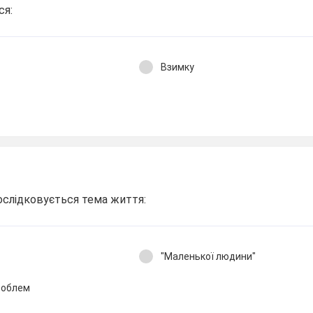
ся:
Взимку
ослідковується тема життя:
"Маленької людини"
роблем