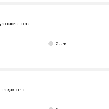
уло написано за :
2 роки
складається з: