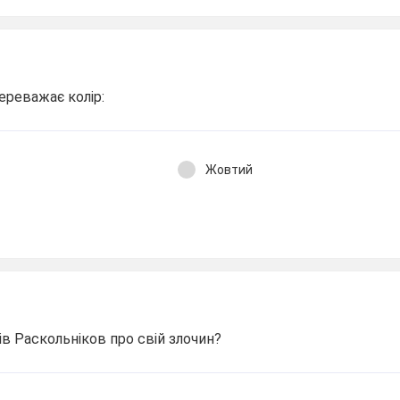
ереважає колір:
Жовтий
в Раскольніков про свій злочин?