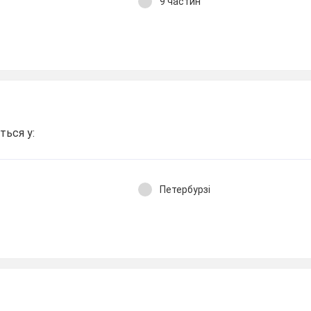
9 частин
ться у:
Петербурзі