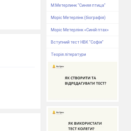
М.Метерлинк "Синяя птица"
Моріс Метерлінк (біографія)
Моріс Метерлінк «Синій птах»
Вступний тест НВК "Софія"
Теорія літератури