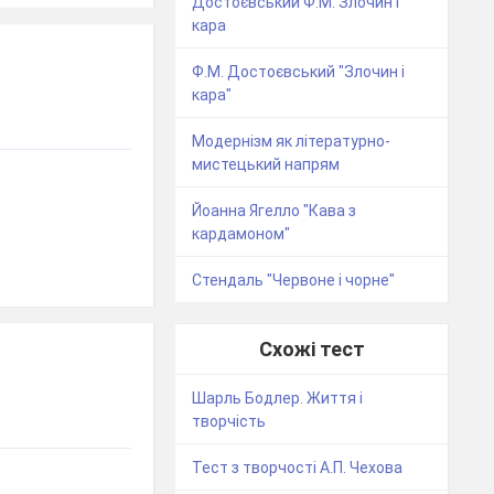
Достоєвський Ф.М. Злочин і
кара
Ф.М. Достоєвський "Злочин і
кара"
Модернізм як літературно-
мистецький напрям
Йоанна Ягелло "Кава з
кардамоном"
Стендаль "Червоне і чорне"
Схожі тест
Шарль Бодлер. Життя і
творчість
Тест з творчості А.П. Чехова