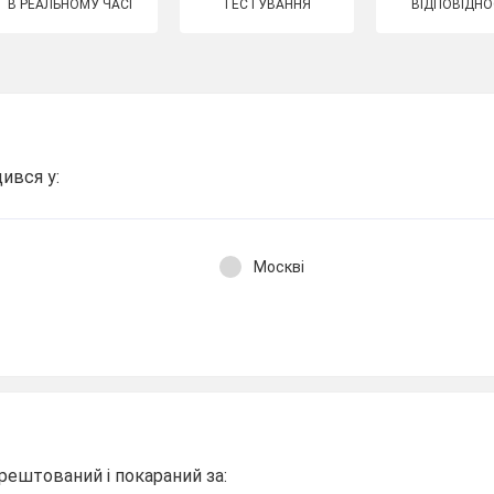
В РЕАЛЬНОМУ ЧАСІ
ТЕСТУВАННЯ
ВІДПОВІДНО
ився у:
Москві
рештований і покараний за: