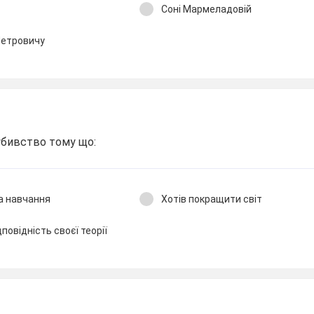
Соні Мармеладовій
Петровичу
убивство тому що:
на навчання
Хотів покращити світ
повідність своєї теорії