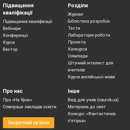
Підвищення
Розділи
кваліфікації
Журнал
Бібліотека розробок
Підвищення кваліфікації
Тести
Вебінари
Лабораторні роботи
Конференції
Проєкти
Курси
Конкурси
Вектор
Олімпіади
Штучний інтелект для
вчителів
Курси англійської мови
Про нас
Інше
Про «На Урок»
Вхід для учнів (naurok.ua)
Співпраця закладів освіти
Матеріали до свят
Конкурс «Фантастична
п’ятірка»
Зворотний зв'язок