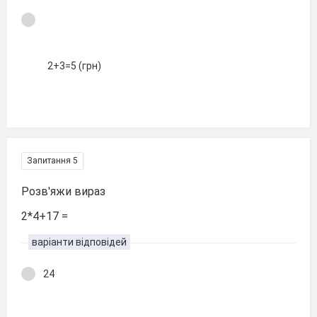
2+3=5 (грн)
Запитання 5
Розв'яжи вираз
2*4+17 =
варіанти відповідей
24