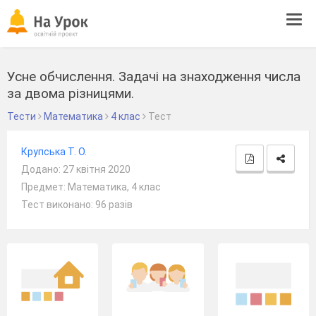
Tog
navi
Усне обчислення. Задачі на знаходження числа
за двома різницями.
Тести
Математика
4 клас
Тест
Крупська Т. О.
Додано: 27 квітня 2020
Предмет: Математика, 4 клас
Тест виконано: 96 разів