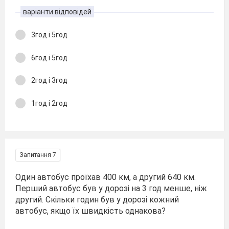
варіанти відповідей
3год і 5год
6год і 5год
2год і 3год
1год і 2год
Запитання 7
Один автобус проїхав 400 км, а другий 640 км.
Перший автобус був у дорозі на 3 год менше, ніж
другий. Скільки годин був у дорозі кожний
автобус, якщо їх швидкість однакова?