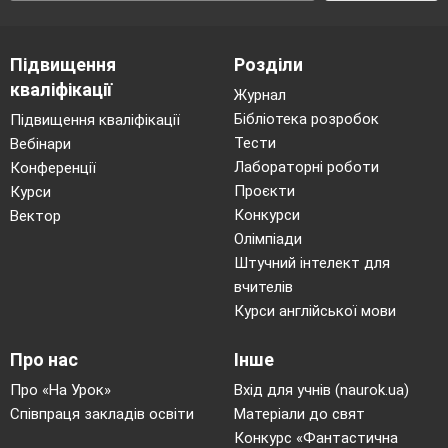
Підвищення
Розділи
кваліфікації
Журнал
Бібліотека розробок
Підвищення кваліфікації
Тести
Вебінари
Лабораторні роботи
Конференції
Проєкти
Курси
Конкурси
Вектор
Олімпіади
Штучний інтелект для
вчителів
Курси англійської мови
Про нас
Інше
Про «На Урок»
Вхід для учнів (naurok.ua)
Співпраця закладів освіти
Матеріали до свят
Конкурс «Фантастична