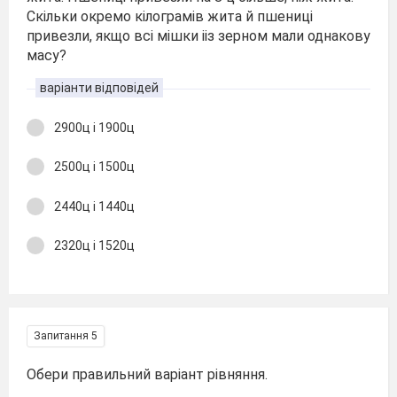
Скільки окремо кілограмів жита й пшениці
привезли, якщо всі мішки ііз зерном мали однакову
масу?
варіанти відповідей
2900ц і 1900ц
2500ц і 1500ц
2440ц і 1440ц
2320ц і 1520ц
Запитання 5
Обери правильний варіант рівняння.