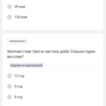
45 книг
120 книг
Запитання 2
Хлопчик спав третю частину доби. Скільки годин
він спав?
варіанти відповідей
12 год
9 год
8 год