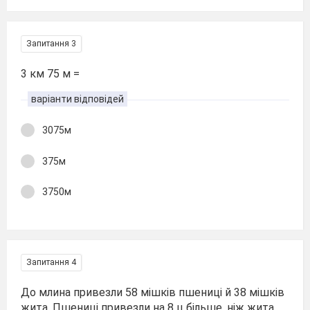
Запитання 3
3 км 75 м =
варіанти відповідей
3075м
375м
3750м
Запитання 4
До млина привезли 58 мішків пшениці й 38 мішків
жита. Пшениці привезли на 8 ц більше, ніж жита.