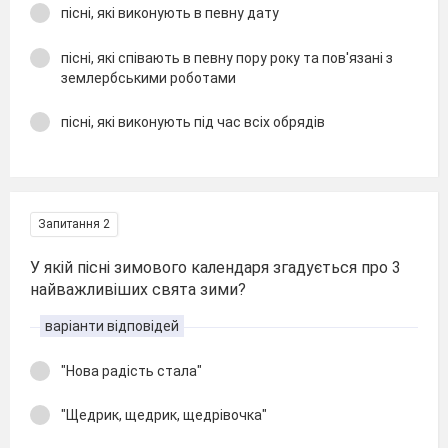
пісні, які виконують в певну дату
пісні, які співають в певну пору року та пов'язані з
землербськими роботами
пісні, які виконують під час всіх обрядів
Запитання 2
У якій пісні зимового календаря згадується про 3
найважливіших свята зими?
варіанти відповідей
"Нова радість стала"
"Щедрик, щедрик, щедрівочка"