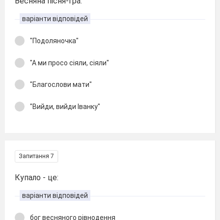
Весняна пісня-гра:
варіанти відповідей
"Подоляночка"
"А ми просо сіяли, сіяли"
"Благослови мати"
"Вийди, вийди Іванку"
Запитання 7
Купало - це:
варіанти відповідей
бог весняного рівнодення