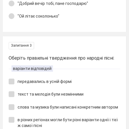
"Добрий вечір тобі, пане господарю"
"Ой літає соколонько"
Запитання 3
Оберіть правильні твердження про народні пісні:
варіанти відповідей
передавались в усній формі
текст та мелодія були незмінними
слова та музика були написані конкретним автором
в різних регіонах могли бути різні варіанти однії і тієї
ж самої пісні