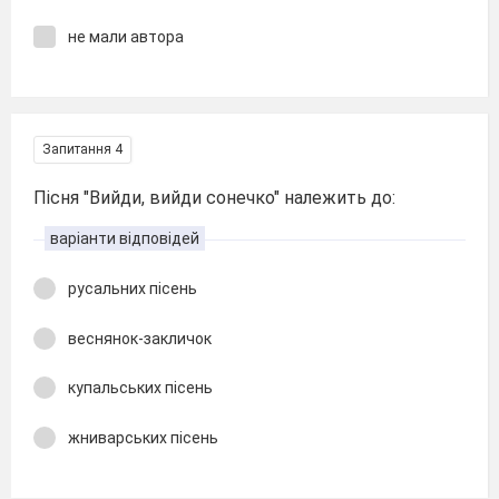
не мали автора
Запитання 4
Пісня "Вийди, вийди сонечко" належить до:
варіанти відповідей
русальних пісень
веснянок-закличок
купальських пісень
жниварських пісень