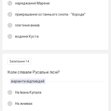
наряджання Марени
прикрашання останнього снопа - "бороди"
плетіння вінків
водіння Куста
Запитання 14
Коли співали Русальні пісні?
варіанти відповідей
На Івана Купала
На жнивах