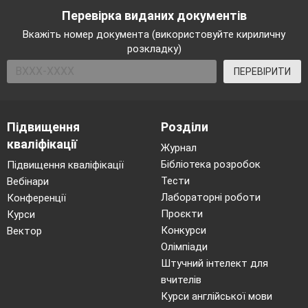
Перевірка виданих документів
Вкажіть номер документа (використовуйте кириличну
розкладку)
ПЕРЕВІРИТИ
Підвищення
Розділи
кваліфікації
Журнал
Бібліотека розробок
Підвищення кваліфікації
Тести
Вебінари
Лабораторні роботи
Конференції
Проєкти
Курси
Конкурси
Вектор
Олімпіади
Штучний інтелект для
вчителів
Курси англійської мови