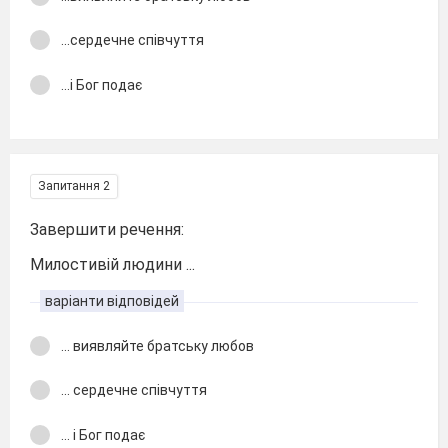
...сердечне співчуття
...і Бог подає
Запитання 2
Завершити речення:
Милостивій людини ...
варіанти відповідей
... виявляйте братську любов
... сердечне співчуття
... і Бог подає