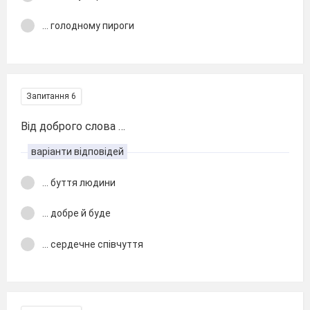
... голодному пироги
Запитання 6
Вiд доброго слова …
варіанти відповідей
... буття людини
... добре й буде
... сердечне співчуття