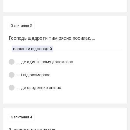
Запитання 3
Господь щедроти тим рясно посилає, …
варіанти відповідей
... де один іншому допомагає
... i лід розмерзає
... де серденько співає
Запитання 4
З усякого по крихті — …