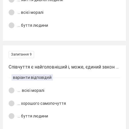
... всієї моралі
... буття людини
Запитання 9
Співчуття є найголовніший і, може, єдиний закон …
варіанти відповідей
...
всієї моралі
... хорошого самопочуття
... буття людини