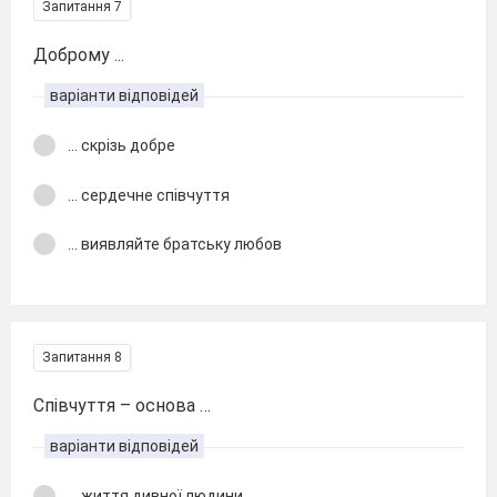
Запитання 7
Доброму ...
варіанти відповідей
... скрізь добре
... сердечне співчуття
... виявляйте братську любов
Запитання 8
Співчуття – основа …
варіанти відповідей
... життя дивної людини