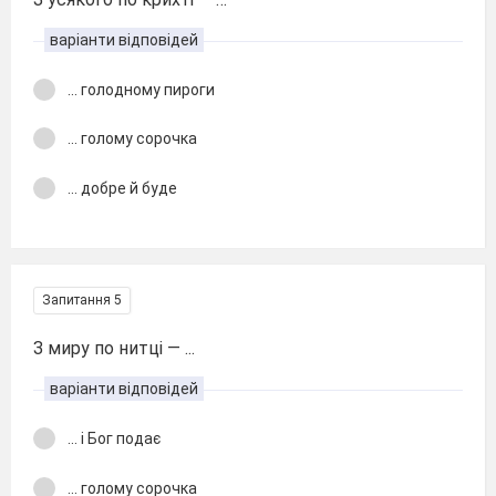
варіанти відповідей
... голодному пироги
... голому сорочка
... добре й буде
Запитання 5
З миру по нитці — ...
варіанти відповідей
... і Бог подає
... голому сорочка