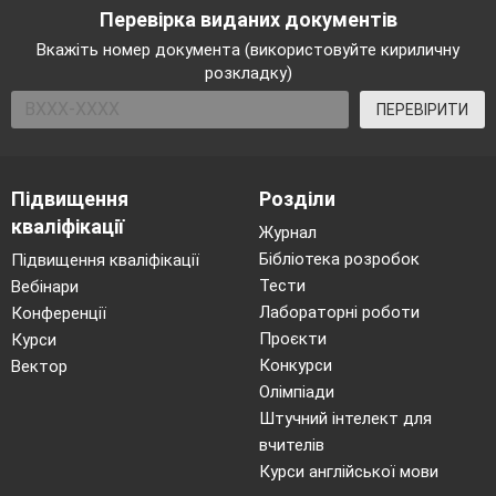
Перевірка виданих документів
Вкажіть номер документа (використовуйте кириличну
розкладку)
ПЕРЕВІРИТИ
Підвищення
Розділи
кваліфікації
Журнал
Бібліотека розробок
Підвищення кваліфікації
Тести
Вебінари
Лабораторні роботи
Конференції
Проєкти
Курси
Конкурси
Вектор
Олімпіади
Штучний інтелект для
вчителів
Курси англійської мови