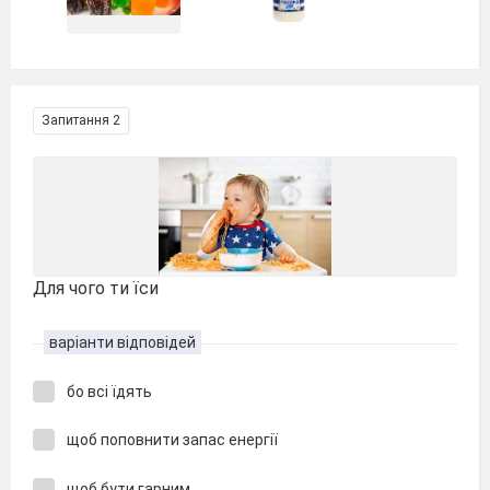
Запитання 2
Для чого ти їси
варіанти відповідей
бо всі їдять
щоб поповнити запас енергії
щоб бути гарним