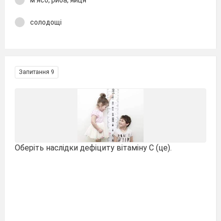
м'ясо, риба, яйця
солодощі
Запитання 9
Оберіть наслідки дефіциту вітаміну С (це).