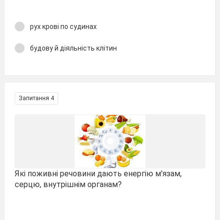
рух крові по судинах
будову й діяльність клітин
Запитання 4
Які поживні речовини дають енергію м'язам,
серцю, внутрішнім органам?