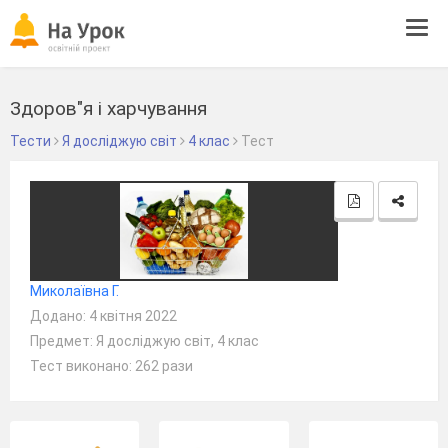
Tog
navi
Здоров"я і харчування
Тести
Я досліджую світ
4 клас
Тест
Миколаївна Г.
Додано: 4 квітня 2022
Предмет: Я досліджую світ, 4 клас
Тест виконано: 262 рази