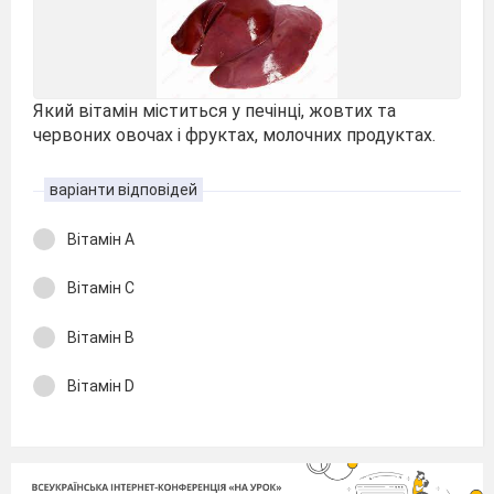
Який вітамін міститься у печінці, жовтих та
червоних овочах і фруктах, молочних продуктах.
варіанти відповідей
Вітамін А
Вітамін С
Вітамін В
Вітамін D