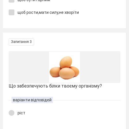
щоб рости,мати силу,не хворіти
Запитання 3
Що забезпечують білки твоєму організму?
варіанти відповідей
ріст