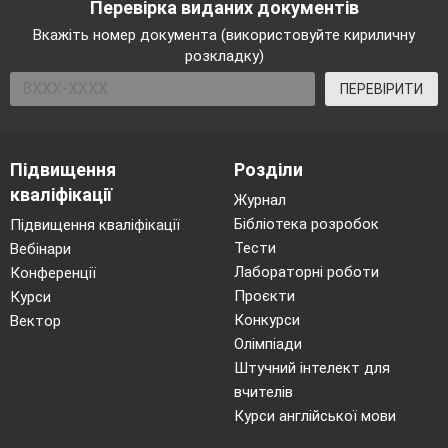
Перевірка виданих документів
Вкажіть номер документа (використовуйте кириличну
розкладку)
ПЕРЕВІРИТИ
Підвищення
Розділи
кваліфікації
Журнал
Бібліотека розробок
Підвищення кваліфікації
Тести
Вебінари
Лабораторні роботи
Конференції
Проєкти
Курси
Конкурси
Вектор
Олімпіади
Штучний інтелект для
вчителів
Курси англійської мови