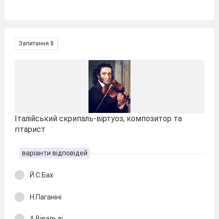
Запитання 8
Італійський скрипаль-віртуоз, композитор та
гітарист
варіанти відповідей
Й.С.Бах
Н.Паганіні
А.Вівальді