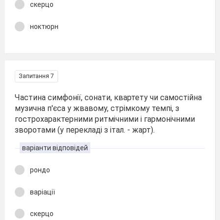
скерцо
ноктюрн
Запитання 7
Частина симфонії, сонати, квартету чи самостійна
музична п'єса у жвавому, стрімкому темпі, з
гострохарактерними ритмічними і гармонічними
зворотами (у перекладі з італ. - жарт).
варіанти відповідей
рондо
варіації
скерцо