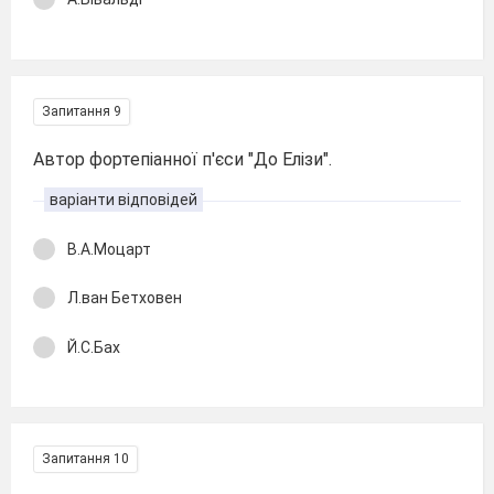
Запитання 9
Автор фортепіанної п'єси "До Елізи".
варіанти відповідей
В.А.Моцарт
Л.ван Бетховен
Й.С.Бах
Запитання 10