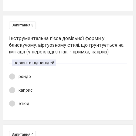
Запитання 3
Інструментальна п'єса довільної форми у
блискучому, віртуозному стилі, що грунтується на
імітації (у перекладі з італ. - примха, каприз).
варіанти відповідей
рондо
каприс
етюд
Запитання 4