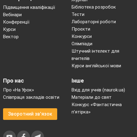
Бібліотека розробок
Підвищення кваліфікації
Тести
Вебінари
Лабораторні роботи
Конференції
Проєкти
Курси
Конкурси
Вектор
Олімпіади
Штучний інтелект для
вчителів
Курси англійської мови
Про нас
Інше
Про «На Урок»
Вхід для учнів (naurok.ua)
Співпраця закладів освіти
Матеріали до свят
Конкурс «Фантастична
п’ятірка»
Зворотний зв'язок