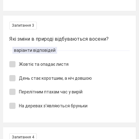
Запитання 3
Які зміни в природі відбуваються восени?
варіанти відповідей
Жовтіє та опадає листя
День стає коротшим, а ніч довшою
Перелітним птахам час у вирій
На деревах з'являються бруньки
Запитання 4