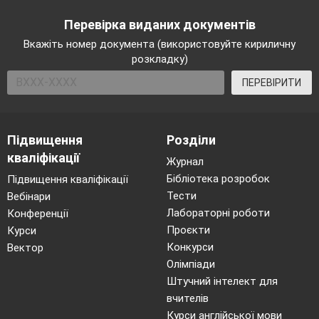
Перевірка виданих документів
Вкажіть номер документа (використовуйте кириличну
розкладку)
ПЕРЕВІРИТИ
Підвищення
Розділи
кваліфікації
Журнал
Бібліотека розробок
Підвищення кваліфікації
Тести
Вебінари
Лабораторні роботи
Конференції
Проєкти
Курси
Конкурси
Вектор
Олімпіади
Штучний інтелект для
вчителів
Курси англійської мови