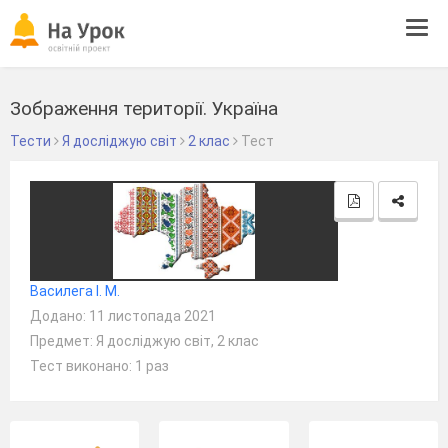
Tog
navi
Зображення території. Україна
Тести
Я досліджую світ
2 клас
Тест
Василега І. М.
Додано: 11 листопада 2021
Предмет: Я досліджую світ, 2 клас
Тест виконано: 1 раз