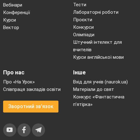
Тести
Вебінари
Лабораторні роботи
Конференції
Проєкти
Курси
Конкурси
Вектор
Олімпіади
Штучний інтелект для
вчителів
Курси англійської мови
Про нас
Інше
Про «На Урок»
Вхід для учнів (naurok.ua)
Співпраця закладів освіти
Матеріали до свят
Конкурс «Фантастична
п’ятірка»
Зворотний зв'язок