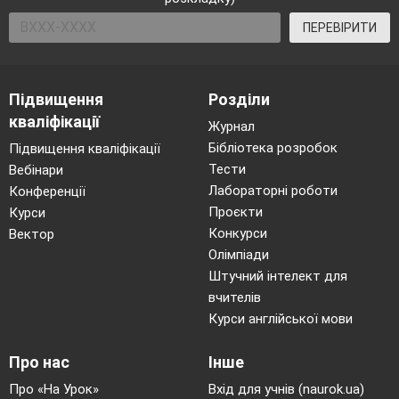
ПЕРЕВІРИТИ
Підвищення
Розділи
кваліфікації
Журнал
Бібліотека розробок
Підвищення кваліфікації
Тести
Вебінари
Лабораторні роботи
Конференції
Проєкти
Курси
Конкурси
Вектор
Олімпіади
Штучний інтелект для
вчителів
Курси англійської мови
Про нас
Інше
Про «На Урок»
Вхід для учнів (naurok.ua)