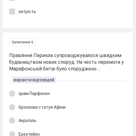
хитрість
Запитання 6
Правління Перикла супроводжувалося швидким
будівництвом нових споруд. На честь перемоги у
Марафонській битві було споруджено ...
варіанти відповідей
храм Парфенон
бронзова статуя Афіни
Акропіль
Ерехтейон