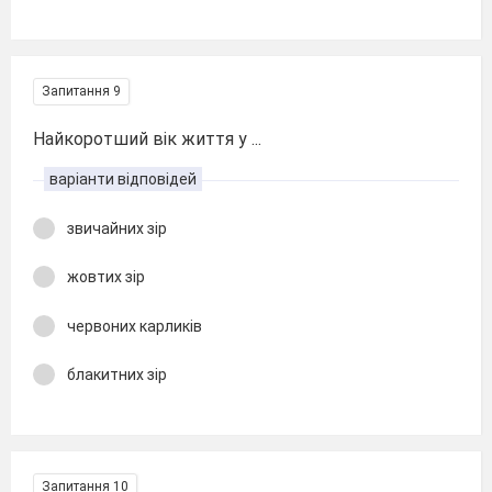
Запитання 9
Найкоротший вік життя у ...
варіанти відповідей
звичайних зір
жовтих зір
червоних карликів
блакитних зір
Запитання 10