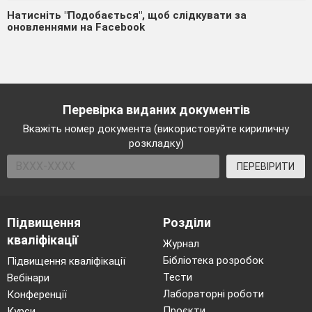
Натисніть "Подобається", щоб слідкувати за
оновленнями на Facebook
Перевірка виданих документів
Вкажіть номер документа (використовуйте кириличну
розкладку)
ПЕРЕВІРИТИ
Підвищення
Розділи
кваліфікації
Журнал
Бібліотека розробок
Підвищення кваліфікації
Тести
Вебінари
Лабораторні роботи
Конференції
Проєкти
Курси