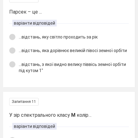
Парсек – це ...
варіанти відповідей
…відстань, яку світло проходить за рік
…відстань, яка дорівнює великій півосі земної орбіти
…відстань, з якої видно велику піввісь земної орбіти
під кутом 1″
Запитання 11
У зір спектрального класу
М
колір…
варіанти відповідей