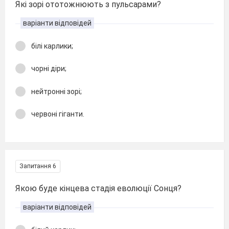
Які зорі ототожнюють з пульсарами?
варіанти відповідей
білі карлики;
чорні діри;
нейтронні зорі;
червоні гіганти.
Запитання 6
Якою буде кінцева стадія еволюції Сонця?
варіанти відповідей