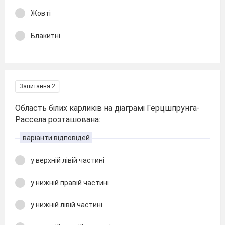
Жовті
Блакитні
Запитання 2
Область білих карликів на діаграмі Герцшпрунга-
Рассела розташована:
варіанти відповідей
у верхній лівій частині
у нижній правій частині
у нижній лівій частині