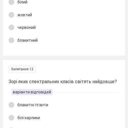
білий
жовтий
червоний
блакитний
Запитання 12
Зорі яких спектральних класів світять найдовше?
варіанти відповідей
блакитні гіганти
білі карлики