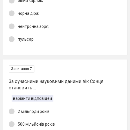
білий карлик;
чорна діра;
нейтронна зоря;
пульсар.
Запитання 7
За сучасними науковими даними вік Сонця
становить ...
варіанти відповідей
2 мільярди років
500 мільйонів років